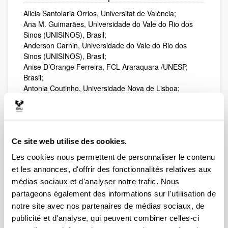
Alicia Santolaria Òrrios, Universitat de València;
Ana M. Guimarães, Universidade do Vale do Rio dos
Sinos (UNISINOS), Brasil;
Anderson Carnin, Universidade do Vale do Rio dos
Sinos (UNISINOS), Brasil;
Anise D’Orange Ferreira, FCL Araraquara /UNESP,
Brasil;
Antonia Coutinho, Universidade Nova de Lisboa;
Arantza Ozaeta, Mondragon Unibertsitatea;
Betânia Passos Medrado, Universidad Federal de
Paraiba (UFPB), Brasil;
Carmen Rodríguez, Universidad de Valencia;
Dora Riestra, Universidad Nacional de Río Negro,
Ce site web utilise des cookies.
Argentina;
Les cookies nous permettent de personnaliser le contenu
Ecaterina Bulea-Bronckart, Université de Genève;
et les annonces, d'offrir des fonctionnalités relatives aux
Eliane Lousada, USP Sao Paulo, Brasil;
médias sociaux et d'analyser notre trafic. Nous
Enlli Thomas, Bangor University, Gales, UK;
partageons également des informations sur l'utilisation de
Ermelinda Barricelli, USP Sao Paulo, Brasil;
Esti Amorrortu, Universidad de Deusto;
notre site avec nos partenaires de médias sociaux, de
Eulália Leurquin, Universidade Federal do Ceará (UFC),
publicité et d'analyse, qui peuvent combiner celles-ci
Brasil;