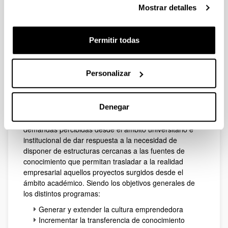
innovadoras y de base tecnológica se sitúan las
Mostrar detalles
estructuras y programas existentes en los tres Campus
de la Universidad del País Vasco/Euskal Herriko
Unibertsitatea:
Permitir todas
(Abre una nueva ventana)
Campus de Araba: Vivero de empresas INIZIA
(Abre una nueva ventana)
Campus de Bizkaia: Programa
Personalizar
Emprendedores ZITEK
(Abre una nueva ventana)
Campus de Gipuzkoa: Programa
ENTREPRENARI
Denegar
Estas iniciativas surgen como respuesta a las
demandas percibidas desde el ámbito universitario e
institucional de dar respuesta a la necesidad de
disponer de estructuras cercanas a las fuentes de
conocimiento que permitan trasladar a la realidad
empresarial aquellos proyectos surgidos desde el
ámbito académico. Siendo los objetivos generales de
los distintos programas:
Generar y extender la cultura emprendedora
Incrementar la transferencia de conocimiento