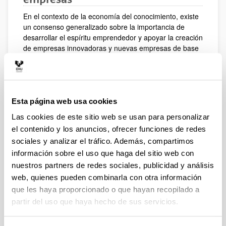
En el contexto de la economía del conocimiento, existe
un consenso generalizado sobre la importancia de
desarrollar el espíritu emprendedor y apoyar la creación
de empresas innovadoras y nuevas empresas de base
tecnológica (NEBTs) con alto valor añadido. En este
sentido, numerosos estudios demuestran que existe
una correlación positiva entre la creación de empresas
y la generación de empleo, crecimiento y desarrollo
económico en un país determinado.
Esta página web usa cookies
El País Vasco debe ser capaz de crear nuevas
Las cookies de este sitio web se usan para personalizar
empresas innovadoras y de base tecnológica, que
el contenido y los anuncios, ofrecer funciones de redes
mediante la diversificación de la estructura económica,
sociales y analizar el tráfico. Además, compartimos
garanticen la generación de riqueza y bienestar en la
información sobre el uso que haga del sitio web con
sociedad. Por lo tanto, debe desarrollarse el impulso
nuestros partners de redes sociales, publicidad y análisis
emprendedor de sus ciudadanos, extendiendo la
web, quienes pueden combinarla con otra información
cultura emprendedora a todo el territorio del País
que les haya proporcionado o que hayan recopilado a
Vasco.
partir del uso que haya hecho de sus servicios.
En el marco de este consenso existente sobre el
beneficio social y económico de las empresas