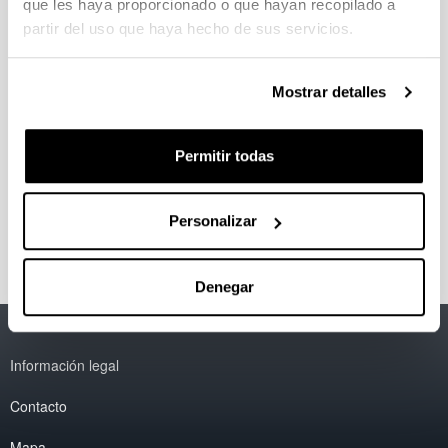
que les haya proporcionado o que hayan recopilado a
Grado
partir del uso que haya hecho de sus servicios.
Mostrar detalles
Posgrado
Permitir todas
Doctorado
Personalizar
Denegar
Accesibilidad
EHU
Información legal
Contacto
Mapa