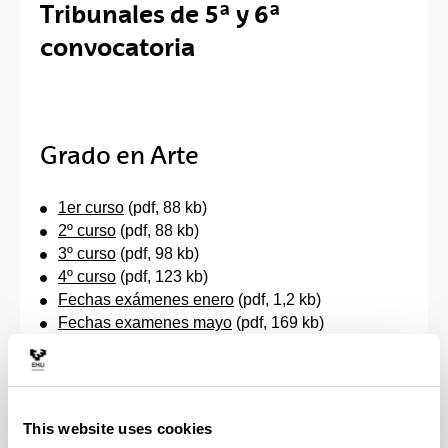
Tribunales de 5ª y 6ª
convocatoria
Grado en Arte
1er curso
(pdf, 88 kb)
2º curso
(pdf, 88 kb)
3º curso
(pdf, 98 kb)
4º curso
(pdf, 123 kb)
Fechas exámenes enero
(pdf, 1,2 kb)
Fechas examenes mayo
(pdf, 169 kb)
Fechas exámenes junio
(pdf, 170 kb)
This website uses cookies
Grado en Creación y Diseño