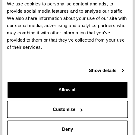
We use cookies to personalise content and ads, to
provide social media features and to analyse our traffic.
1er curso
(pdf, 88 kb)
We also share information about your use of our site with
2º curso
(pdf, 88 kb)
our social media, advertising and analytics partners who
3er curso
(pdf, 99 kb)
may combine it with other information that you’ve
4º curso
(pdf, 97 kb)
provided to them or that they’ve collected from your use
Fechas exámenes enero
(pdf, 108 kb)
of their services.
Fechas exámenes mayo
(pdf, 164 kb)
Fechas exámenes junio
(pdf, 165 kb)
Show details
Grado en Conservación y
Allow all
Restauración de Bienes
Culturales
Customize
1er curso
(pdf, 88 kb)
2º curso
(pdf, 88 kb)
Deny
3er curso
(pdf, 100 kb)