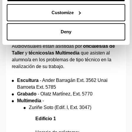
SOLICITUD de adjudicación de
taquillas
Customize
6.- Talleres Facultad
Deny
Los talleres y aulas de Escultura, Grabado y
Audiovisuales están asistidas por
oficiales/as de
Taller
y
técnicos/as Multimedia
que asisten al
alumno/a en los problemas de tipo técnico en la
realización de su trabajo.
Escultura
- Ander Barragán Ext. 3562 Unai
Barroeta Ext. 5785
Grabado
- Olatz Martínez, Ext. 5770
Multimedia
-
Zuriñe Soto (Edif. I, Ext. 3047)
Edificio 1