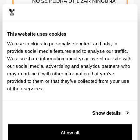
NO SE PODRÁ UTILIZAR NINGUNA
TAQUILLA SIN TENER LA
AUTORIZACIÓN DEL CENTRO. LAS
TAQUILLAS OCUPADAS SIN
PERMISO SERÁN VACIADAS.
This website uses cookies
We use cookies to personalise content and ads, to
La persona usuaria tiene el compromiso de
provide social media features and to analyse our traffic.
mantener la taquilla en buen estado de
We also share information about your use of our site with
conservación.
our social media, advertising and analytics partners who
may combine it with other information that you’ve
La Facultad no se hace responsable frente a robos,
provided to them or that they’ve collected from your use
roturas o daños de los objetos depositados en el
of their services.
interior de las taquillas. Se recomienda no depositar
en ellas objetos de valor.
Show details
El alumnado que quiera solicitar una taquilla podrá
hacerlo mediante el formulario:
Allow all