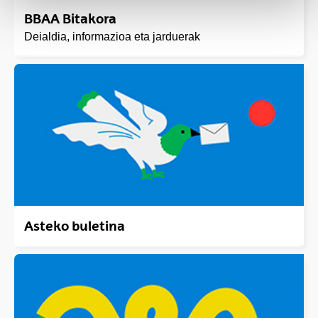
BBAA Bitakora
Deialdia, informazioa eta jarduerak
Asteko buletina