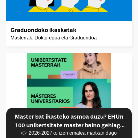
Graduondoko ikasketak
Masterrak, Doktoregoa eta Graduondoa
(Opens New Window)
Master bat ikasteko asmoa duzu? EHUn
100 unibertsitate master baino gehiago
👉 2026-2027ko izen ematea martxan dago
dituzu aukeran