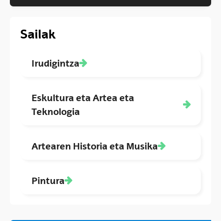
Sailak
Irudigintza
Eskultura eta Artea eta
Teknologia
Artearen Historia eta Musika
Pintura