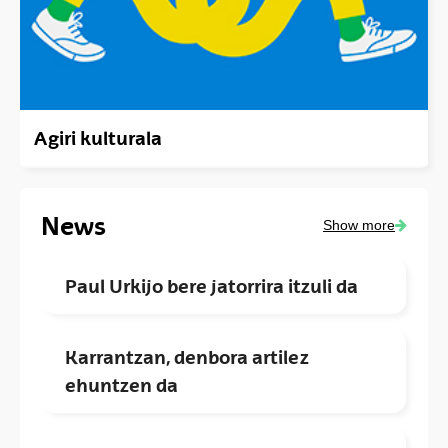
Agiri kulturala
News
Show more
Paul Urkijo bere jatorrira itzuli da
Karrantzan, denbora artilez
ehuntzen da