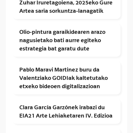
Zuhar Iruretagoiena, 2025eko Gure
Artea saria sorkuntza-lanagatik
Olio-pintura garaikidearen arazo
nagusietako bati aurre egiteko
estrategia bat garatu dute
Pablo Maravi Martinez buru da
Valentziako GOIDIak kaltetutako
etxeko bideoen digitalizazioan
Clara García Garzónek irabazi du
EIA21 Arte Lehiaketaren IV. Edizioa