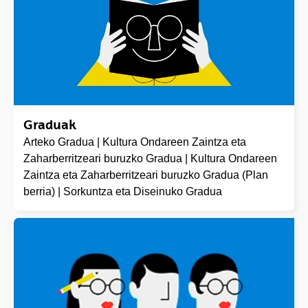
Graduak
Arteko Gradua | Kultura Ondareen Zaintza eta
Zaharberritzeari buruzko Gradua | Kultura Ondareen
Zaintza eta Zaharberritzeari buruzko Gradua (Plan
berria) | Sorkuntza eta Diseinuko Gradua