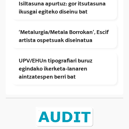
Isiltasuna apurtuz: gor itsutasuna
ikusgai egiteko diseinu bat
‘Metalurgia/Metala Borrokan’, Escif
artista ospetsuak diseinatua
UPV/EHUn tipografiari buruz
egindako ikerketa-lanaren
aintzatespen berri bat