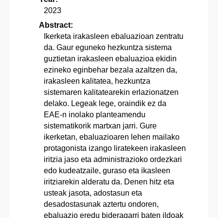
2023
Abstract:
Ikerketa irakasleen ebaluazioan zentratu
da. Gaur eguneko hezkuntza sistema
guztietan irakasleen ebaluazioa ekidin
ezineko eginbehar bezala azaltzen da,
irakasleen kalitatea, hezkuntza
sistemaren kalitatearekin erlazionatzen
delako. Legeak lege, oraindik ez da
EAE-n inolako planteamendu
sistematikorik martxan jarri. Gure
ikerketan, ebaluazioaren lehen mailako
protagonista izango liratekeen irakasleen
iritzia jaso eta administrazioko ordezkari
edo kudeatzaile, guraso eta ikasleen
iritziarekin alderatu da. Denen hitz eta
usteak jasota, adostasun eta
desadostasunak aztertu ondoren,
ebaluazio eredu bideragarri baten ildoak