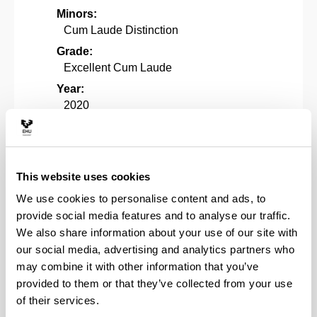
Minors:
Cum Laude Distinction
Grade:
Excellent Cum Laude
Year:
2020
Abstract:
El cerebro es un producto de la selección
natural. La capacidad comunicativa de
las neuronas es una herencia de la
This website uses cookies
habilidad comunicativa de las bacterias.
We use cookies to personalise content and ads, to
Especulamos que este es el posible
provide social media features and to analyse our traffic.
origen de la facultad del lenguaje. La
We also share information about your use of our site with
mente, la conciencia y los estados
our social media, advertising and analytics partners who
mentales son producidos por los
may combine it with other information that you’ve
procesos de bajo nivel del cerebro. La
provided to them or that they’ve collected from your use
mente no tiene una ontología distinta a la
of their services.
ontología del mundo real. La visión de