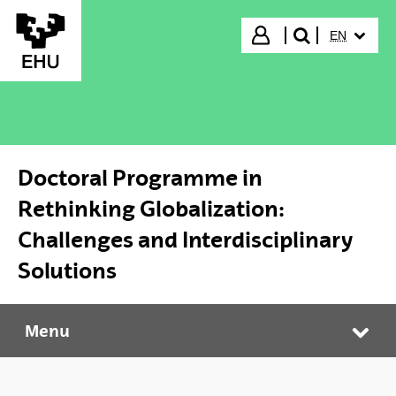
Skip to Main Content
SELECTED
Login
EN
search"
Doctoral Programme in
Rethinking Globalization:
Challenges and Interdisciplinary
Solutions
Menu
Doctoral Programme in Rethinking Globalization: Challenges and Interdisciplinary Solutions
Tog