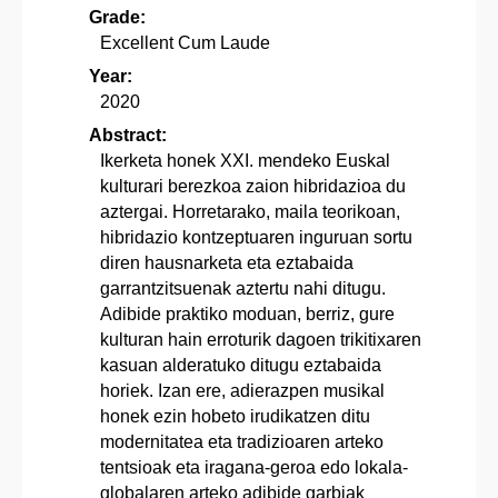
Grade:
Excellent Cum Laude
Year:
2020
Abstract:
Ikerketa honek XXI. mendeko Euskal
kulturari berezkoa zaion hibridazioa du
aztergai. Horretarako, maila teorikoan,
hibridazio kontzeptuaren inguruan sortu
diren hausnarketa eta eztabaida
garrantzitsuenak aztertu nahi ditugu.
Adibide praktiko moduan, berriz, gure
kulturan hain erroturik dagoen trikitixaren
kasuan alderatuko ditugu eztabaida
horiek. Izan ere, adierazpen musikal
honek ezin hobeto irudikatzen ditu
modernitatea eta tradizioaren arteko
tentsioak eta iragana-geroa edo lokala-
globalaren arteko adibide garbiak