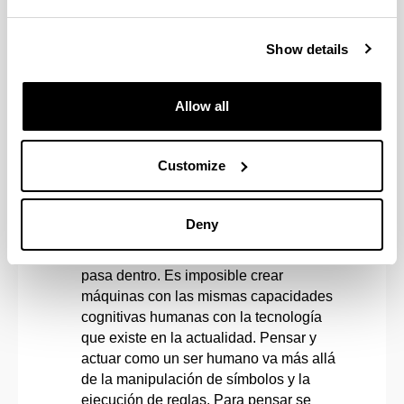
Searle es anti-dualista y anti-
reduccionista. La concepción de la
mente de Searle es un monismo no
Show details
reduccionista. La mente humana, la
conciencia y estados mentales son
Allow all
irreductibles al dualismo y a ningún tipo
de reduccionismo como: el
funcionalismo, materialismo,
Customize
computacionalismo y demás teorías
reduccionistas. El funcionalismo solo se
limita a describir los fenómenos y
Deny
eventos externos a nuestro cerebro, pero
no tiene la capacidad de describir lo que
pasa dentro. Es imposible crear
máquinas con las mismas capacidades
cognitivas humanas con la tecnología
que existe en la actualidad. Pensar y
actuar como un ser humano va más allá
de la manipulación de símbolos y la
ejecución de reglas. Para pensar se