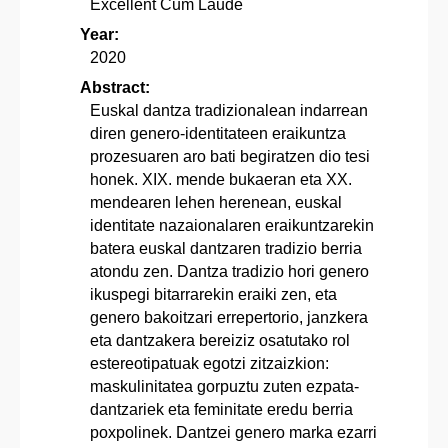
Excellent Cum Laude
Year:
2020
Abstract:
Euskal dantza tradizionalean indarrean
diren genero-identitateen eraikuntza
prozesuaren aro bati begiratzen dio tesi
honek. XIX. mende bukaeran eta XX.
mendearen lehen herenean, euskal
identitate nazaionalaren eraikuntzarekin
batera euskal dantzaren tradizio berria
atondu zen. Dantza tradizio hori genero
ikuspegi bitarrarekin eraiki zen, eta
genero bakoitzari errepertorio, janzkera
eta dantzakera bereiziz osatutako rol
estereotipatuak egotzi zitzaizkion:
maskulinitatea gorpuztu zuten ezpata-
dantzariek eta feminitate eredu berria
poxpolinek. Dantzei genero marka ezarri