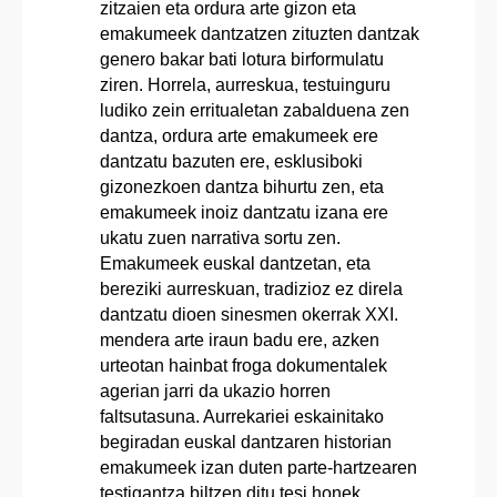
zitzaien eta ordura arte gizon eta
emakumeek dantzatzen zituzten dantzak
genero bakar bati lotura birformulatu
ziren. Horrela, aurreskua, testuinguru
ludiko zein erritualetan zabalduena zen
dantza, ordura arte emakumeek ere
dantzatu bazuten ere, esklusiboki
gizonezkoen dantza bihurtu zen, eta
emakumeek inoiz dantzatu izana ere
ukatu zuen narrativa sortu zen.
Emakumeek euskal dantzetan, eta
bereziki aurreskuan, tradizioz ez direla
dantzatu dioen sinesmen okerrak XXI.
mendera arte iraun badu ere, azken
urteotan hainbat froga dokumentalek
agerian jarri da ukazio horren
faltsutasuna. Aurrekariei eskainitako
begiradan euskal dantzaren historian
emakumeek izan duten parte-hartzearen
testigantza biltzen ditu tesi honek.