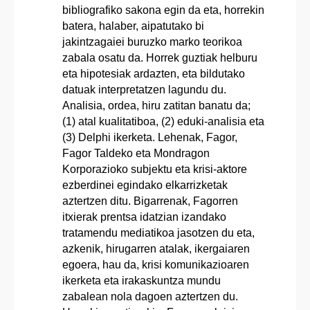
bibliografiko sakona egin da eta, horrekin
batera, halaber, aipatutako bi
jakintzagaiei buruzko marko teorikoa
zabala osatu da. Horrek guztiak helburu
eta hipotesiak ardazten, eta bildutako
datuak interpretatzen lagundu du.
Analisia, ordea, hiru zatitan banatu da;
(1) atal kualitatiboa, (2) eduki-analisia eta
(3) Delphi ikerketa. Lehenak, Fagor,
Fagor Taldeko eta Mondragon
Korporazioko subjektu eta krisi-aktore
ezberdinei egindako elkarrizketak
aztertzen ditu. Bigarrenak, Fagorren
itxierak prentsa idatzian izandako
tratamendu mediatikoa jasotzen du eta,
azkenik, hirugarren atalak, ikergaiaren
egoera, hau da, krisi komunikazioaren
ikerketa eta irakaskuntza mundu
zabalean nola dagoen aztertzen du.