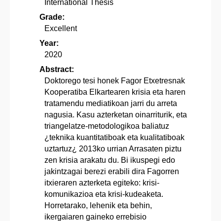
International Thesis
Grade:
Excellent
Year:
2020
Abstract:
Doktorego tesi honek Fagor Etxetresnak
Kooperatiba Elkartearen krisia eta haren
tratamendu mediatikoan jarri du arreta
nagusia. Kasu azterketan oinarriturik, eta
triangelatze-metodologikoa baliatuz
¿teknika kuantitatiboak eta kualitatiboak
uztartuz¿ 2013ko urrian Arrasaten piztu
zen krisia arakatu du. Bi ikuspegi edo
jakintzagai berezi erabili dira Fagorren
itxieraren azterketa egiteko: krisi-
komunikazioa eta krisi-kudeaketa.
Horretarako, lehenik eta behin,
ikergaiaren gaineko errebisio