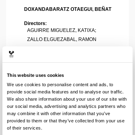
DOXANDABARATZ OTAEGUI, BEÑAT
Directors:
AGUIRRE MIGUELEZ, KATIXA;
ZALLO ELGUEZABAL, RAMON
Grade:
Excellent
Year:
2020
This website uses cookies
Abstract:
We use cookies to personalise content and ads, to
Ikerlan honetan aztertu da 2005etik
provide social media features and to analyse our traffic.
aurrerako euskal zinemak euskal
We also share information about your use of our site with
gatazkari buruzko gaia alboratu eta
our social media, advertising and analytics partners who
identitate-borrokak irudikatzera pasa
may combine it with other information that you’ve
dela, fokua landa- eta hiri- identitateen
provided to them or that they’ve collected from your use
arteko talkan jarrita. Horretarako,
of their services.
euskaraz egindako zortzi film analizatu