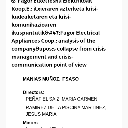
Fagor Etxetresna Elektrikoak
Koop.E.: itxieraren azterketa krisi-
kudeaketaren eta krisi-
komunikazioaren
ikuspuntutik&#47;Fagor Electrical
Appliances Coop.: analysis of the
company&apos;s collapse from crisis
management and crisis-
communication point of view
MANIAS MUÑOZ, ITSASO
Directors:
PEÑAFIEL SAIZ, MARIA CARMEN;
RAMIREZ DE LA PISCINA MARTINEZ,
JESUS MARIA
Minors: