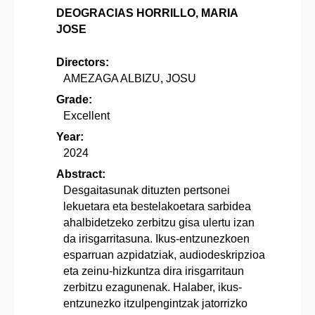
DEOGRACIAS HORRILLO, MARIA
JOSE
Directors:
AMEZAGA ALBIZU, JOSU
Grade:
Excellent
Year:
2024
Abstract:
Desgaitasunak dituzten pertsonei
lekuetara eta bestelakoetara sarbidea
ahalbidetzeko zerbitzu gisa ulertu izan
da irisgarritasuna. Ikus-entzunezkoen
esparruan azpidatziak, audiodeskripzioa
eta zeinu-hizkuntza dira irisgarritaun
zerbitzu ezagunenak. Halaber, ikus-
entzunezko itzulpengintzak jatorrizko