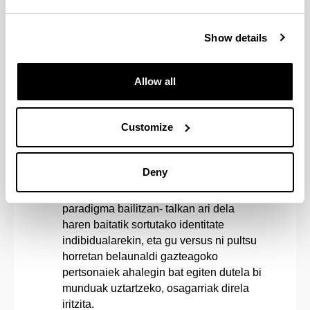
dira, bikoteka multzokaturik: Loreak (Jose
Mari Goenaga, Jon Garaño, 2014) eta
Amama (Asier Altuna, 2015); Ander
Show details
(Roberto Castón, 2009) eta 80 egunean
(Jon Garaño, Jose Mari Goenaga, 2010);
Allow all
Kutsidazu bidea, Ixabel (Fernando
Bernués, Mireia Gabilondo, 2006) eta
Handia (Jon Garaño, Aitor Arregi, 2017);
Customize
eta ¿ez-lekuan¿ gertatzen diren
Pikadero (Ben Sharrock, 2015) eta
Oreina (Koldo Almandoz, 2018). Filmen
Deny
azterketatik ondorioztatzen da landa-
identitate kolektiboa -euskaltasunaren
paradigma bailitzan- talkan ari dela
haren baitatik sortutako identitate
indibidualarekin, eta gu versus ni pultsu
horretan belaunaldi gazteagoko
pertsonaiek ahalegin bat egiten dutela bi
munduak uztartzeko, osagarriak direla
iritzita.