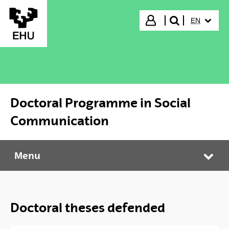
Skip to Main Content
SELECTED
Login
EN
search"
Doctoral Programme in Social
Communication
Menu
Doctoral Programme in Social Communication
Tog
Doctoral theses defended