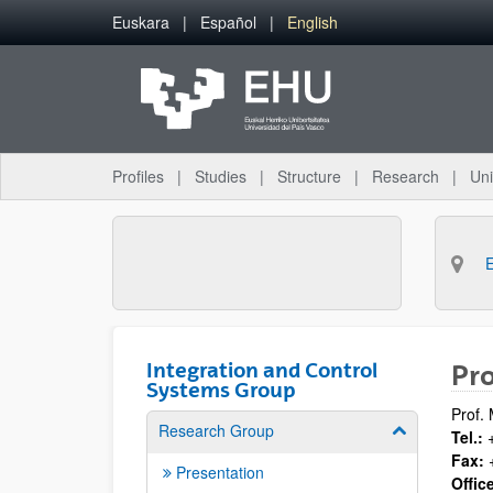
Skip to Main Content
Euskara
Español
English
Profiles
Studies
Structure
Research
Uni
Integration and Control
Pr
Systems Group
Prof.
Research Group
Show/hide su
Tel.:
+
Fax:
+
Presentation
Offic