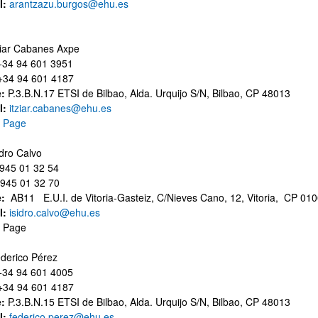
l:
arantzazu.burgos@ehu.es
tziar Cabanes Axpe
34 94 601 3951
34 94 601 4187
e:
P.3.B.N.17 ETSI de Bilbao, Alda. Urquijo S/N, Bilbao, CP 48013
l:
itziar.cabanes@ehu.es
 Page
idro Calvo
45 01 32 54
45 01 32 70
e:
AB11 E.U.I. de Vitoria-Gasteiz, C/Nieves Cano, 12, Vitoria, CP 01
l:
isidro.calvo@ehu.es
 Page
ederico Pérez
34 94 601 4005
34 94 601 4187
e:
P.3.B.N.15 ETSI de Bilbao, Alda. Urquijo S/N, Bilbao, CP 48013
l:
federico.perez@ehu.es