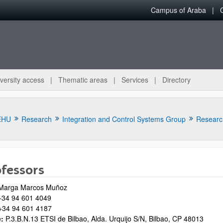
Campus of Araba
versity access
Thematic areas
Services
Directory
EHU
Research
Integration and Control Systems Group
Researc
ofessors
 Marga Marcos Muñoz
bpages
34 94 601 4049
34 94 601 4187
e:
P.3.B.N.13 ETSI de Bilbao, Alda. Urquijo S/N, Bilbao, CP 48013