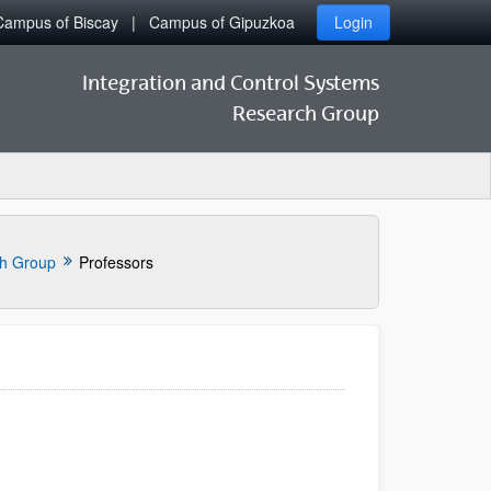
Campus of Biscay
Campus of Gipuzkoa
Login
Integration and Control Systems
Research Group
h Group
Professors