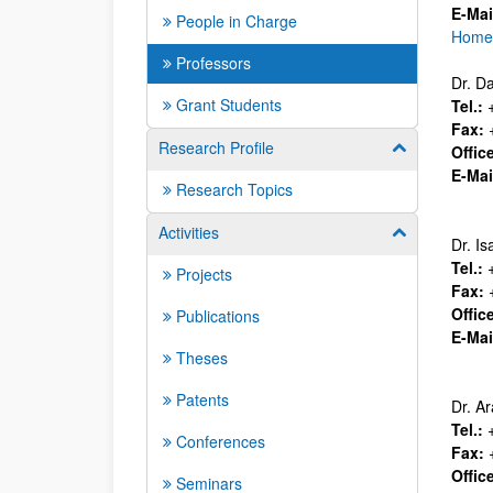
E-Mai
People in Charge
Home
Professors
Dr. Da
Grant Students
Tel.:
+
Fax:
+
Research Profile
Show/hide su
Offic
E-Mai
Research Topics
Activities
Show/hide su
Dr. I
Tel.:
+
Projects
Fax:
+
Offic
Publications
E-Mai
Theses
Patents
Dr. A
Tel.:
+
Conferences
Fax:
+
Offic
Seminars