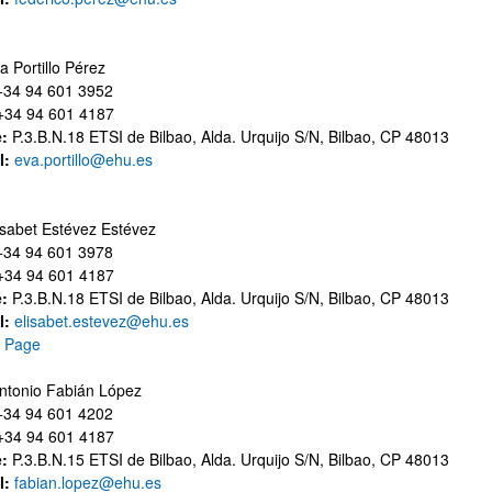
a Portillo Pérez
34 94 601 3952
34 94 601 4187
e:
P.3.B.N.18 ETSI de Bilbao, Alda. Urquijo S/N, Bilbao, CP 48013
l:
eva.portillo@ehu.es
lisabet Estévez Estévez
34 94 601 3978
34 94 601 4187
e:
P.3.B.N.18 ETSI de Bilbao, Alda. Urquijo S/N, Bilbao, CP 48013
l:
elisabet.estevez@ehu.es
 Page
Antonio Fabián López
34 94 601 4202
34 94 601 4187
e:
P.3.B.N.15 ETSI de Bilbao, Alda. Urquijo S/N, Bilbao, CP 48013
l:
fabian.lopez@ehu.es