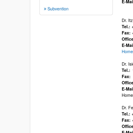
E-Mai
Subvention
Dr. I
Tel.:
+
Fax:
+
Offic
E-Mai
Home
Dr. Is
Tel.:
9
Fax:
9
Offic
E-Mai
Home
Dr. F
Tel.:
+
Fax:
+
Offic
E-Mai