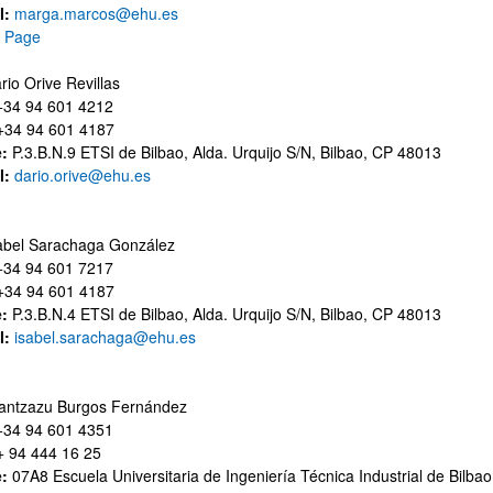
l:
marga.marcos@ehu.es
 Page
rio Orive Revillas
34 94 601 4212
34 94 601 4187
bpages
e:
P.3.B.N.9 ETSI de Bilbao, Alda. Urquijo S/N, Bilbao, CP 48013
l:
dario.orive@ehu.es
bpages
sabel Sarachaga González
34 94 601 7217
34 94 601 4187
e:
P.3.B.N.4 ETSI de Bilbao, Alda. Urquijo S/N, Bilbao, CP 48013
l:
isabel.sarachaga@ehu.es
rantzazu Burgos Fernández
34 94 601 4351
 94 444 16 25
e:
07A8 Escuela Universitaria de Ingeniería Técnica Industrial de Bilba