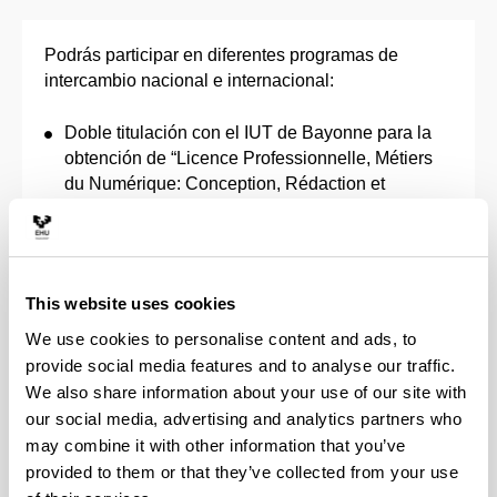
Podrás participar en diferentes programas de
intercambio nacional e internacional:
Doble titulación con el IUT de Bayonne para la
obtención de “Licence Professionnelle, Métiers
du Numérique: Conception, Rédaction et
Réalisation Web”.
Programa Erasmus+: convenios de movilidad
con más de 25 universidades europeas.
Programa UPV/EHU-América Latina y Programa
This website uses cookies
Otros Destinos: acuerdos de movilidad con
instituciones iberoamericanas y
We use cookies to personalise content and ads, to
norteamericanas.
provide social media features and to analyse our traffic.
Programa SICUE: convenios con facultades de
We also share information about your use of our site with
informática del estado español.
our social media, advertising and analytics partners who
may combine it with other information that you’ve
Algunos centros extranjeros ofertan un programa
provided to them or that they’ve collected from your use
especial en inglés a los estudiantes de intercambio,