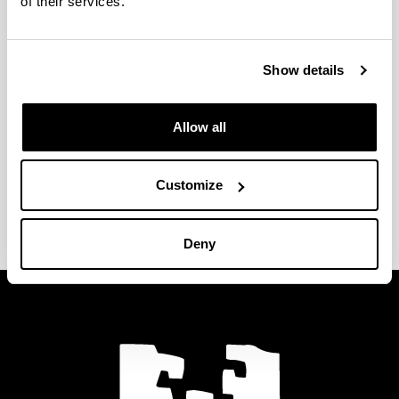
of their services.
pero por lo general el alumnado en movilidad debe
conocer la lengua local.
Además, el Grado en Ingeniería Informática ha
Show details
obtenido el reconocimiento de internacionalización,
por lo que podrás realizar esta intensificación a
Allow all
partir del segundo curso.
Para más información
.
Descubre los
destinos, requisitos y ayudas
en la
Customize
web tu centro.
Deny