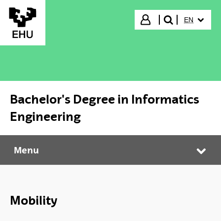
Skip to Main Content
SELECTED
Login
EN
search"
Bachelor's Degree in Informatics
Engineering
Menu
Bachelor's Degree in Informatics Engineering
Tog
Mobility