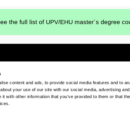
ee the full list of UPV/EHU master´s degree co
s
Electronic-office
Accessibility
Legal
ise content and ads, to provide social media features and to anal
about your use of our site with our social media, advertising and
The EHU in Tiktok
The EHU in Bluesk
The EH
t with other information that you’ve provided to them or that the
ices.