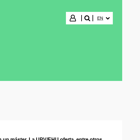
SELECTED LANGUA
Login
EN
search"
n un máster. La UPV/EHU oferta, entre otros,