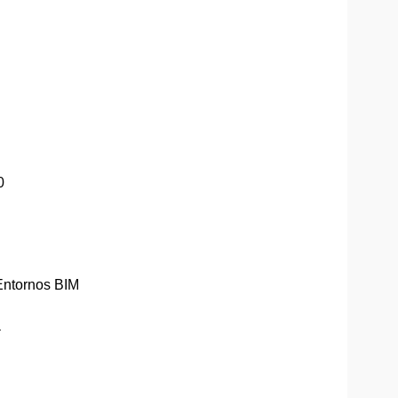
0
 Entornos BIM
a