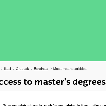
Ikasi
Graduak
Eskaintza
Masterretara sarbidea
ccess to master's degrees
Tras concluir el grado, podrás completar tu formación co