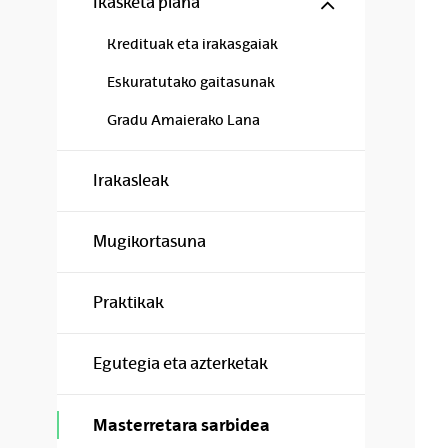
Show/hide s
Ikasketa plana
Kredituak eta irakasgaiak
Eskuratutako gaitasunak
Gradu Amaierako Lana
Irakasleak
Mugikortasuna
Praktikak
Egutegia eta azterketak
Masterretara sarbidea