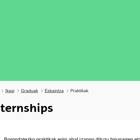
Ikasi
Graduak
Eskaintza
Praktikak
nternships
Borondatezko praktikak egin ahal izango dituzu hirugarren et