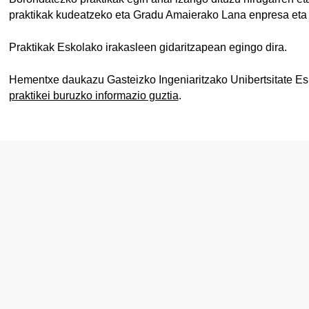
ubpages
praktikak kudeatzeko eta Gradu Amaierako Lana enpresa eta 
Praktikak Eskolako irakasleen gidaritzapean egingo dira.
Hementxe daukazu Gasteizko Ingeniaritzako Unibertsitate Es
praktikei buruzko informazio guztia
.