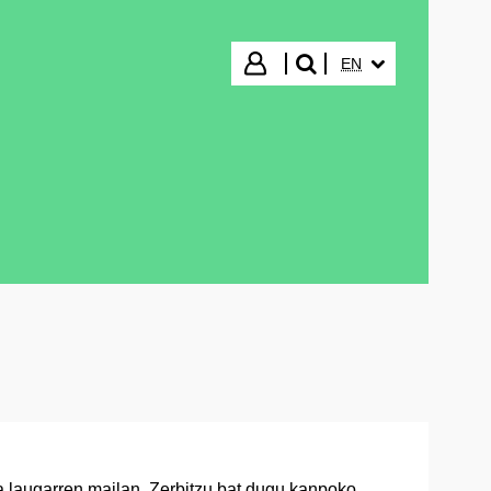
SELECTED LANGUA
Login
EN
search"
a laugarren mailan. Zerbitzu bat dugu kanpoko