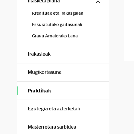
Show/hide s
Ikasketa plana
Kredituak eta irakasgaiak
Eskuratutako gaitasunak
Gradu Amaierako Lana
Irakasleak
Mugikortasuna
Praktikak
Egutegia eta azterketak
Masterretara sarbidea