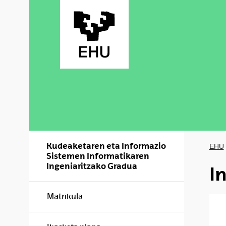
Skip to Main Content
Kudeaketaren eta Informazio
EHU
Sistemen Informatikaren
Ingeniaritzako Gradua
I
Matrikula