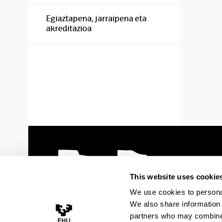
Egiaztapena, jarraipena eta
akreditazioa
This website uses cookie
We use cookies to personal
We also share information 
partners who may combine i