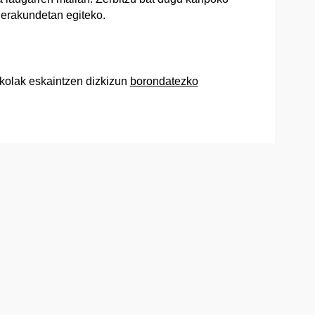
erakundetan egiteko.
kolak eskaintzen dizkizun
borondatezko