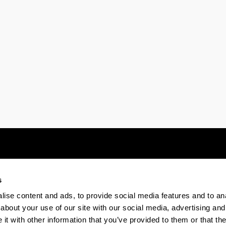
s
Electronic-office
Accessibility
Legal
ise content and ads, to provide social media features and to anal
about your use of our site with our social media, advertising and
t with other information that you’ve provided to them or that the
The EHU in Tiktok
The EHU in Bluesk
The EH