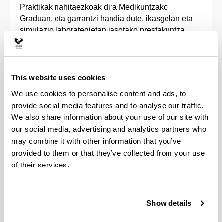
Praktikak nahitaezkoak dira Medikuntzako
Graduan, eta garrantzi handia dute, ikasgelan eta
simulazio laborategietan jasotako prestakuntza
praktikan jartzea ahalbidetzen dutelako. Horrez
gain, eskaintza zabala izango duzu.
Gradu honen azken hiru ikasturteak lau
This website uses cookies
ospitaleetako irakasguneetan egiten dira (Basurtu,
We use cookies to personalise content and ads, to
Gurutzeta, Gasteiz eta Donostia). Bertan, ospitaleko
provide social media features and to analyse our traffic.
mediku zerbitzuei lotutako praktikak ematen dira,
We also share information about your use of our site with
eta seigarren maila txandakako praktiketan egiten
our social media, advertising and analytics partners who
da osorik. Gainera, hirugarren mailan kanpoko
may combine it with other information that you’ve
praktikak egin ditzakezu.
provided to them or that they’ve collected from your use
of their services.
Hementxe daukazu Medikuntzako Graduak
eskaintzen dizkizun
nahitaezko praktikei buruzko
informazio guztia
.
Show details