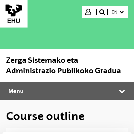
Skip to Main Content
SELECTED
Login
EN
search"
Zerga Sistemako eta
Administrazio Publikoko Gradua
Menu
Zerga Sistemako eta Administrazio Publikoko Gradua
Tog
Course outline