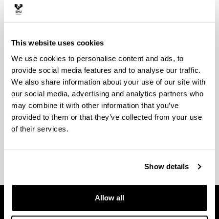
Other requirements to
obtain the degree
This website uses cookies
We use cookies to personalise content and ads, to
Para obtener el Grado será necesario cursar dos
provide social media features and to analyse our traffic.
asignaturas del grado en inglés, francés o
We also share information about your use of our site with
alemán; haber participado con aprovechamiento
en el programa de intercambio Erasmus a un
our social media, advertising and analytics partners who
país de habla distinta al castellano al menos en
may combine it with other information that you’ve
un cuatrimestre; o poseer certificado oficial de
provided to them or that they’ve collected from your use
Nivel B2 en el marco común europeo de
of their services.
referencias para las lenguas.
Show details
Allow all