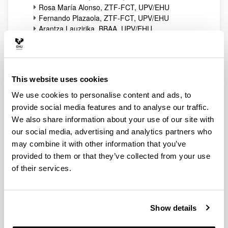
Rosa María Alonso, ZTF-FCT, UPV/EHU
Fernando Plazaola, ZTF-FCT, UPV/EHU
Arantza Lauzirika, BBAA, UPV/EHU
Jesús Melendez, BBAA, UPV/EHU
Anna María Saiz, BBAA, UPV/EHU
Simón Peña, GKZ-CSZ, UPV/EHU
Alberto Oleaga, ETSI, UPV/EHU
This website uses cookies
Carolina Rebollar, ETSI, UPV/EHU
Jose Ramón Diaz de Durana, LF-FL, UPV/EHU
We use cookies to personalise content and ads, to
Cristina Mato, LF-FL, UPV/EHU
provide social media features and to analyse our traffic.
Maribel Arriortua, SGIKER, UPV/EHU
We also share information about your use of our site with
Juan Ignazio Perez, UPV/EHU
our social media, advertising and analytics partners who
Marta Jimenez, directora de títulos propios,
may combine it with other information that you’ve
UPV/EHU
provided to them or that they’ve collected from your use
Laura Alvarez y Javi Sánchez, servicio de
reprografía del campus de Bizkaia, UPV/EHU
of their services.
César Tomé López, Euskampus Fundazioa
Cory Sandone, directora del máster de ilustración
científica de la
Universidad Johns Hopkins
.
Show details
Rogier Trompert, director del máster de
ilustración científica de la
Universidad de