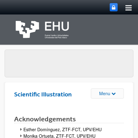
Tog
Skip to Main Content
mai
nav
Toggle site n
Menu
Scientific Illustration
Acknowledgements
Esther Domínguez, ZTF-FCT, UPV/EHU
Monika Ortueta, ZTF-FCT, UPV/EHU