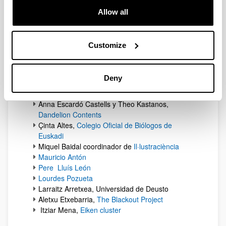
Maastricht
Allow all
Fernando Correia, director del máster de
ilustración científica de la
Universidad de Aveiro
Iñaki Irizar (†) y Rosa Errazkin, Museo
Customize
Laboratorium de Bergara
Çinta Altés,
COBE
Ainara Basurko,
BEAZ
Deny
Anna Romero, traductora y copywriter en
One
Health Translations
Anna Escardó Castells y Theo Kastanos,
Dandelion Contents
Çinta Altes,
Colegio Oficial de Biólogos de
Euskadi
Miquel Baidal coordinador de
Il·lustraciència
Mauricio Antón
Pere Lluís León
Lourdes Pozueta
Larraitz Arretxea, Universidad de Deusto
Aletxu Etxebarria,
The Blackout Project
Itziar Mena,
Eiken cluster