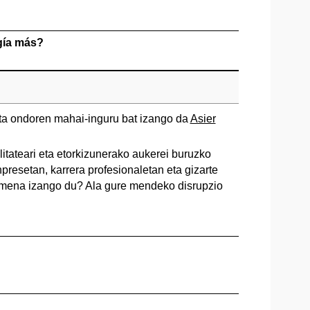
ogía más?
eta ondoren mahai-inguru bat izango da
Asier
litateari eta etorkizunerako aukerei buruzko
presetan, karrera profesionaletan eta gizarte
ismena izango du? Ala gure mendeko disrupzio