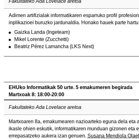
Fakultateko Ada Lovelace aretoa
Adimen artifizialak informatikaren esparruko profil profesio
inplikazioei buruzko jardunaldia. Honako hauek parte hartu
Gaizka Landa (Ingeteam)
Mikel Lorente (Zucchetti)
Beatriz Pérez Lamancha (LKS Next)
EHUko Informatikak 50 urte. 5 emakumeren begirada
Martxoak 8: 18:00-20:00
Fakultateko Ada Lovelace aretoa
Martxoaren 8a, emakumearen nazioarteko eguna dela eta an
ikasle ohien eskutik, informatikaren munduan gizonen eta
errepasatzeko aukera izan genuen.
Susana Mendiola Olae