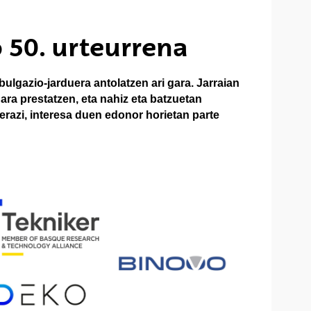
 50. urteurrena
ulgazio-jarduera antolatzen ari gara. Jarraian
ara prestatzen, eta nahiz eta batzuetan
erazi, interesa duen edonor horietan parte