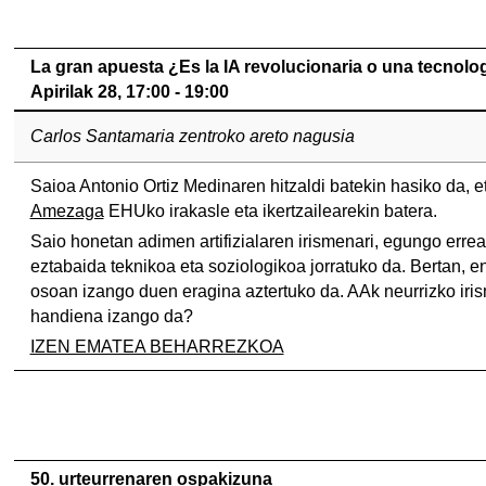
La gran apuesta ¿Es la IA revolucionaria o una tecnol
Apirilak 28, 17:00 - 19:00
Carlos Santamaria zentroko areto nagusia
Saioa Antonio Ortiz Medinaren hitzaldi batekin hasiko da, 
Amezaga
EHUko irakasle eta ikertzailearekin batera.
Saio honetan adimen artifizialaren irismenari, egungo errea
eztabaida teknikoa eta soziologikoa jorratuko da. Bertan, en
osoan izango duen eragina aztertuko da. AAk neurrizko ir
handiena izango da?
IZEN EMATEA BEHARREZKOA
50. urteurrenaren ospakizuna