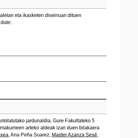
naletan eta ikasketen diseinuan dituen
 dute:
tolatutako jardunaldia. Gure Fakultateko 5
 emakumeen arteko aldeak izan duen bilakaera
txea
, Ana Peña Suarez,
Maider Azanza Sesé
,