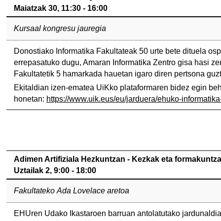
Maiatzak 30, 11:30 - 16:00
Kursaal kongresu jauregia
Donostiako Informatika Fakultateak 50 urte bete dituela ospa
errepasatuko dugu, Amaran Informatika Zentro gisa hasi zen
Fakultatetik 5 hamarkada hauetan igaro diren pertsona guzt
Ekitaldian izen-ematea UiKko plataformaren bidez egin beh
honetan:
https://www.uik.eus/eu/jarduera/ehuko-informatik
Adimen Artifiziala Hezkuntzan - Kezkak eta formakuntz
Uztailak 2, 9:00 - 18:00
Fakultateko Ada Lovelace aretoa
EHUren Udako Ikastaroen barruan antolatutako jardunaldia