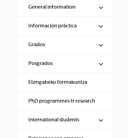
Show/hide s
General information
Show/hide s
Información práctica
Show/hide s
Grados
Show/hide s
Posgrados
Etengabeko formakuntza
PhD programmes & research
Show/hide s
International students