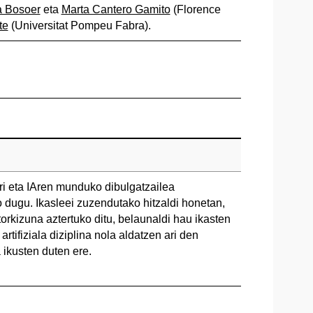
a Bosoer
eta
Marta Cantero Gamito
(Florence
te
(Universitat Pompeu Fabra).
ri eta IAren munduko dibulgatzailea
o dugu. Ikasleei zuzendutako hitzaldi honetan,
torkizuna aztertuko ditu, belaunaldi hau ikasten
rtifiziala diziplina nola aldatzen ari den
 ikusten duten ere.