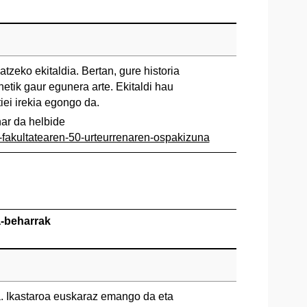
tzeko ekitaldia. Bertan, gure historia
etik gaur egunera arte. Ekitaldi hau
iei irekia egongo da.
ar da helbide
a-fakultatearen-50-urteurrenaren-ospakizuna
a-beharrak
. Ikastaroa euskaraz emango da eta