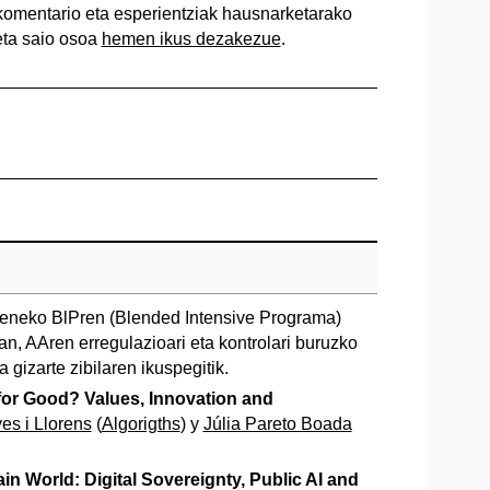
komentario eta esperientziak hausnarketarako
eta saio osoa
hemen ikus dezakezue
.
eneko BlPren (Blended Intensive Programa)
an, AAren erregulazioari eta kontrolari buruzko
 gizarte zibilaren ikuspegitik.
or Good? Values, Innovation and
es i Llorens
(
Algorigths
) y
Júlia Pareto Boada
in World: Digital Sovereignty, Public AI and