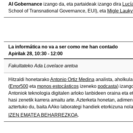
AI Gobernance
izango da, eta partaideak izango dira
Lucí
School of Transnational Governance, EUI)​, eta
Migle Lauky
La informática no va a ser como me han contado
Apirilak 28, 10:30 - 12:00
Fakultateko Ada Lovelace aretoa
Hitzaldi honetarako
Antonio Ortiz Medina
analista, aholkula
(
Error500
eta
monos estocásticos
izeneko
podcasta
) izang
Antoniok teknologia digitalen arloko lanbideen oraina eta e
hasi zenetik karrera amaitu arte. Azterketa honetan, adimen a
aztertuko du, baita AAko laborategi handiek etorkizuna nola
IZEN EMATEA BEHARREZKOA
.