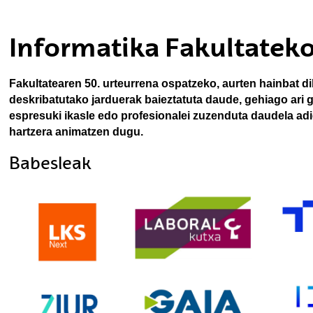
ubpages
Informatika Fakultateko
ubpages
Fakultatearen 50. urteurrena ospatzeko, aurten hainbat dib
ubpages
deskribatutako jarduerak baieztatuta daude, gehiago ari g
espresuki ikasle edo profesionalei zuzenduta daudela adi
hartzera animatzen dugu.
ubpages
Babesleak
ubpages