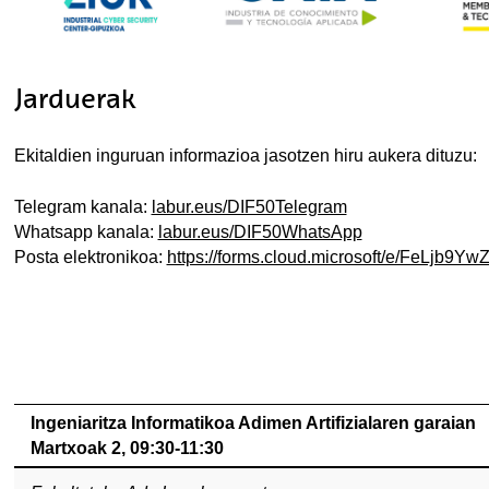
Jarduerak
Ekitaldien inguruan informazioa jasotzen hiru aukera dituzu:
Telegram kanala:
labur.eus/DIF50Telegram
Whatsapp kanala:
labur.eus/DIF50WhatsApp
Posta elektronikoa:
https://forms.cloud.microsoft/e/FeLjb9Yw
Ingeniaritza Informatikoa Adimen Artifizialaren garaian
Martxoak 2, 09:30-11:30