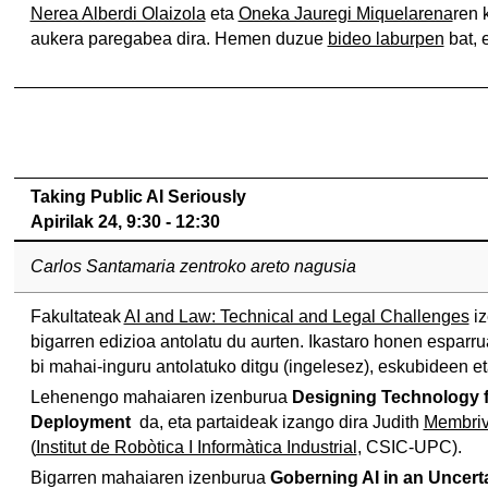
Nerea Alberdi Olaizola
eta
Oneka Jauregi Miquelarena
ren 
aukera paregabea dira. Hemen duzue
bideo laburpen
bat, 
Taking Public AI Seriously
Apirilak 24, 9:30 - 12:30
Carlos Santamaria zentroko areto nagusia
Fakultateak
AI and Law: Technical and Legal Challenges
iz
bigarren edizioa antolatu du aurten. Ikastaro honen esparru
bi mahai-inguru antolatuko ditgu (ingelesez), eskubideen eta
Lehenengo mahaiaren izenburua
Designing Technology f
Deployment
da, eta partaideak izango dira Judith
Membriv
(
Institut de Robòtica I Informàtica Industrial
, CSIC-UPC).
Bigarren mahaiaren izenburua
Goberning AI in an Uncerta