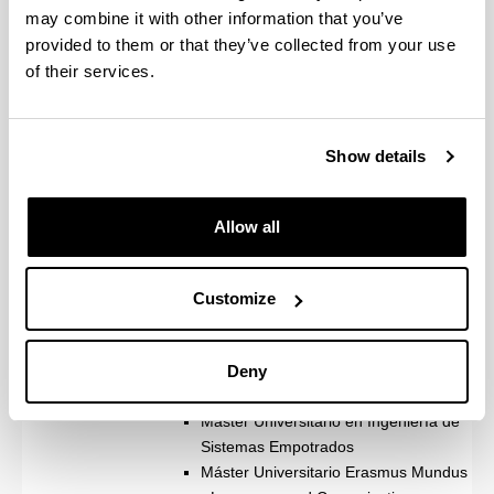
Artificial
may combine it with other information that you’ve
2026/27 ikasturteko informazioa:
provided to them or that they’ve collected from your use
egutegia, ordutegiak, azterketak,...
of their services.
Prácticas
Prácticas internacionales
Gradu Amaierako Lana
Show details
Pósteres
Posgrados
Masters
Allow all
Máster Universitario en Análisis y
Procesamiento del Lenguaje
Hizkuntzaren Azterketa eta
Customize
Prozesamendua Unibertsitate
Masterra (plan berria)
Deny
Master's Degree in Computational
Intelligence and Intelligent Systems
Máster Universitario en Ingeniería de
Sistemas Empotrados
Máster Universitario Erasmus Mundus