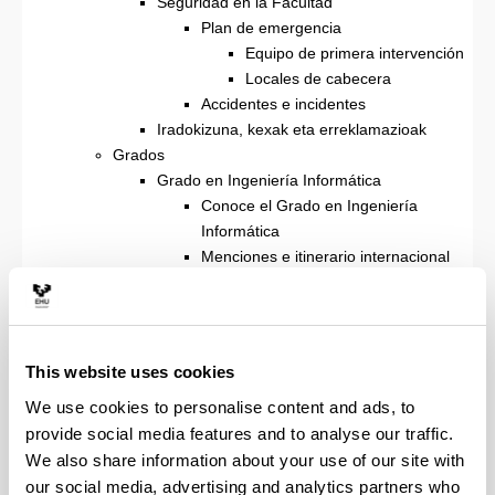
Seguridad en la Facultad
Plan de emergencia
Equipo de primera intervención
Locales de cabecera
Accidentes e incidentes
Iradokizuna, kexak eta erreklamazioak
Grados
Grado en Ingeniería Informática
Conoce el Grado en Ingeniería
Informática
Menciones e itinerario internacional
2026/27 ikasturteko informazioa:
egutegia, ordutegiak, azterketak,...
Praktikak
Prácticas internacionales
This website uses cookies
Trabajo Fin de Grado
We use cookies to personalise content and ads, to
Pósteres
provide social media features and to analyse our traffic.
Lan-mundua
We also share information about your use of our site with
Grado en Inteligencia Artificial
Conoce el Grado en Inteligencia
our social media, advertising and analytics partners who