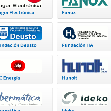
agor Electrónica
Fanox
undación Deusto
Fundación HA
C Energía
Hunolt
bermática
Ideko