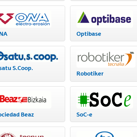
NA
Optibase
satu S.Coop.
Robotiker
ociedad Beaz
SoC-e