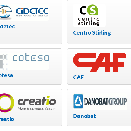
idetec
Centro Stirling
ar subpáginas
otesa
CAF
ar subpáginas
Danobat
reatio