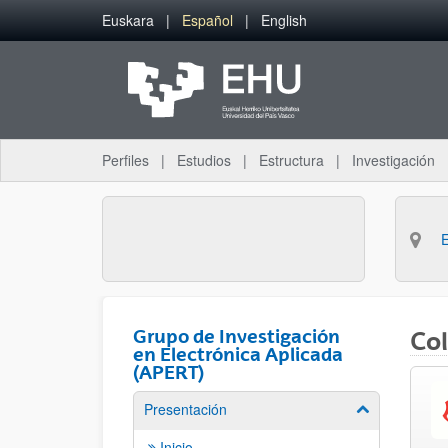
Saltar al contenido principal
Euskara
Español
English
Perfiles
Estudios
Estructura
Investigación
Grupo de Investigación
Co
en Electrónica Aplicada
(APERT)
Presentación
Mostrar/ocult
Inicio