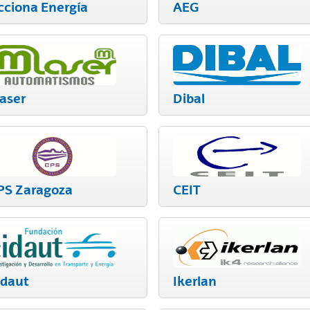
cciona Energía
AEG
aser
Dibal
ar subpáginas
PS Zaragoza
CEIT
idaut
Ikerlan
ar subpáginas