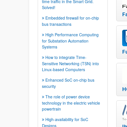
time traffic in the Smart Grid.
Solved!
F
Embedded firewall for on-chip
bus transactions
High Performance Computing
for Substation Automation
Systems
F
How to integrate Time-
Sensitive Networking (TSN) into
Linux-based Computers
Enhanced SoC on-chip bus
security
H
The role of power device
technology in the electric vehicle
powertrain
High-availability for SoC
Designs
I