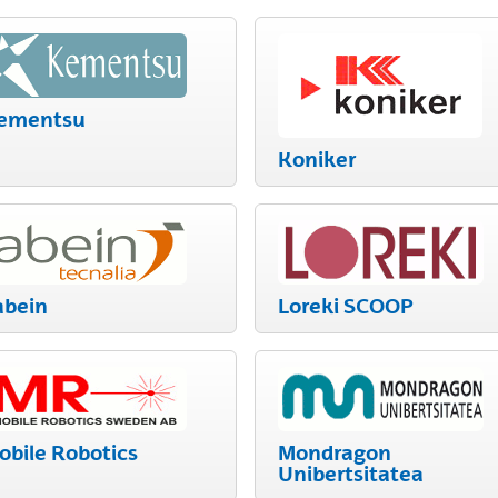
ementsu
Koniker
abein
Loreki SCOOP
obile Robotics
Mondragon
Unibertsitatea