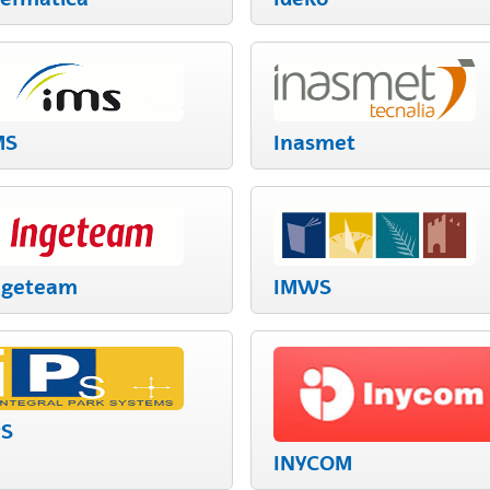
MS
Inasmet
ngeteam
IMWS
PS
INYCOM