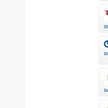
O
O
S