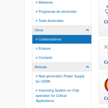
Másteres
Programas de doctorado
Tesis doctorales
C
Otros
Mostrar/ocult
Colaboradores
Enlaces
Contacto
C
Noticias
Mostrar/ocult
New generation Power Supply
for CERN
Improving System-on-Chip
operation for Critical
C
Applications