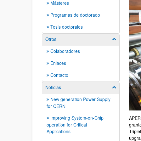
Másteres
Programas de doctorado
Tesis doctorales
Otros
Mostrar/ocult
Colaboradores
Enlaces
Contacto
Noticias
Mostrar/ocult
New generation Power Supply
for CERN
Improving System-on-Chip
APERT
grant
operation for Critical
Tripl
Applications
upgra