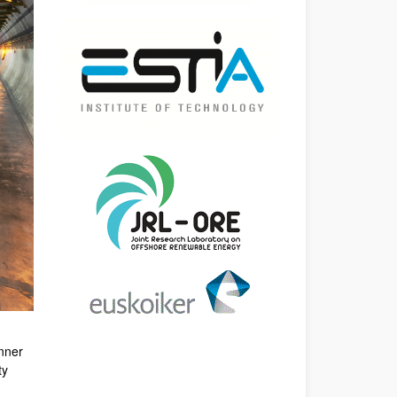
nner
ty