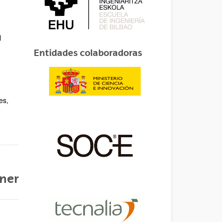
l
Entidades colaboradoras
es,
nner