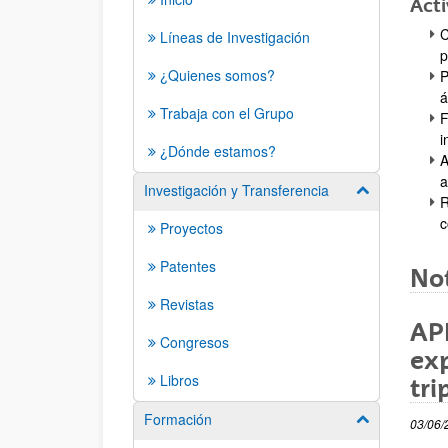
Acti
C
Líneas de Investigación
p
¿Quienes somos?
P
á
Trabaja con el Grupo
F
i
¿Dónde estamos?
A
a
Investigación y Transferencia
Mostrar/ocult
R
c
Proyectos
Patentes
Not
Revistas
AP
Congresos
exp
Libros
tri
Formación
Mostrar/ocult
03/06/