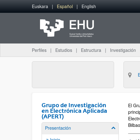
Saltar al contenido principal
Euskara
Español
English
Perfiles
Estudios
Estructura
Investigación
Grupo de Investigación
El Gr
en Electrónica Aplicada
princ
(APERT)
Electr
Bilbao
Presentación
Mostrar/ocult
Inicio