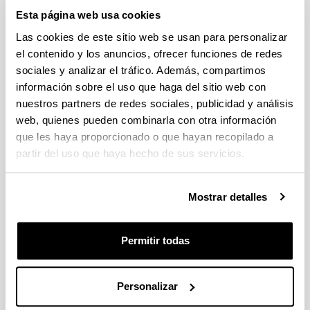
sugerencias
Esta página web usa cookies
Las cookies de este sitio web se usan para personalizar
Escriba aquí su queja, reclamación o sugerencia
el contenido y los anuncios, ofrecer funciones de redes
sociales y analizar el tráfico. Además, compartimos
Indica campos obligatorios
información sobre el uso que haga del sitio web con
nuestros partners de redes sociales, publicidad y análisis
web, quienes pueden combinarla con otra información
que les haya proporcionado o que hayan recopilado a
partir del uso que haya hecho de sus servicios.
Mostrar detalles
Permitir todas
Personalizar