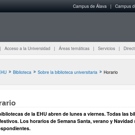
Campus de Álava
Campus de
Acceso a la Universidad
Áreas temáticas
Servicios
Direct
EHU
Biblioteca
Sobre la biblioteca universitaria
Horario
rario
ar subpáginas
bibliotecas de la EHU abren de lunes a viernes. Todas las b
 festivos. Los horarios de Semana Santa, verano y Navidad 
espondientes.