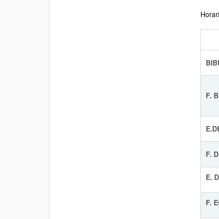
Horar
B
F. 
E.D
F. 
E. 
F. 