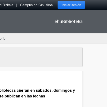
 Bizkaia
Campus de Gipuzkoa
Iniciar sesión
ehuBiblioteka
orio
ibliotecas cierran en sábados, domingos y
se publican en las fechas