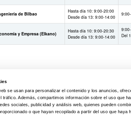
Hasta día 10: 9:00-20:00
ngeniería de Bilbao
9:00
Desde día 13: 9:00-14:00
9:00
Hasta día 10: 9:00-20:30
Economía y Empresa (Elkano)
Del 
Desde día 13: 9:00-14:00
s de estudio abiertas en sábado
s de las aperturas extraordinarias en períodos de exámenes, la EHU 
ies
e todo el curso en las siguientes localizaciones:
web se usan para personalizar el contenido y los anuncios, ofrec
ampus de Gipuzkoa:
Centro Elbira Zipitria
el tráfico. Además, compartimos información sobre el uso que ha
ampus de Bizkaia:
Facultad de Economía y Empresa
(Sarriko),
Escuel
edes sociales, publicidad y análisis web, quienes pueden combin
proporcionado o que hayan recopilado a partir del uso que haya