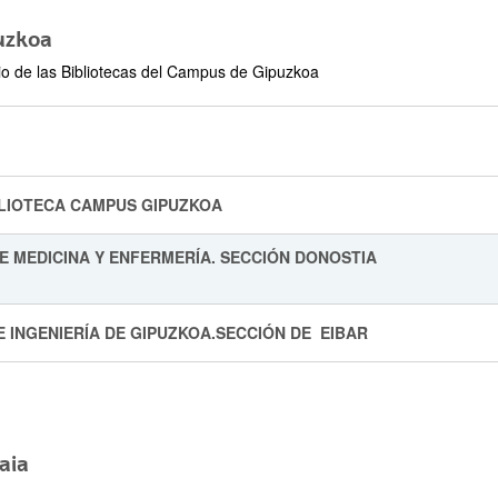
uzkoa
ar subpáginas
io de las Bibliotecas del Campus de Gipuzkoa
IBLIOTECA CAMPUS GIPUZKOA
 DE MEDICINA Y ENFERMERÍA. SECCIÓN DON
ar subpáginas
E INGENIERÍA DE GIPUZKOA.SECCIÓN DE EIBAR
aia