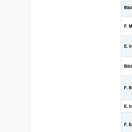
Bib
F. 
E. 
Bib
F. B
E. I
F. 