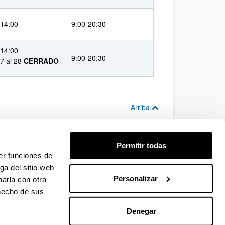
-14:00
9:00-20:30
-14:00
9:00-20:30
17 al 28
CERRADO
Arriba
dispone de aulas de estudio abiertas en sábado
Permitir todas
er funciones de
ga del sitio web
a de Ingeniería de Bilbao
Personalizar
arla con otra
Arriba
 hecho de sus
Denegar