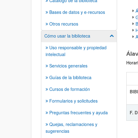
Catálogo de la biblioteca
Á
Bases de datos y e-recursos
G
Otros recursos
B
Cómo usar la biblioteca
Mostrar/ocult
A
Uso responsable y propiedad
Ála
intelectual
Horar
Servicios generales
Guías de la biblioteca
Cursos de formación
B
Formularios y solicitudes
Preguntas frecuentes y ayuda
F. 
Quejas, reclamaciones y
sugerencias