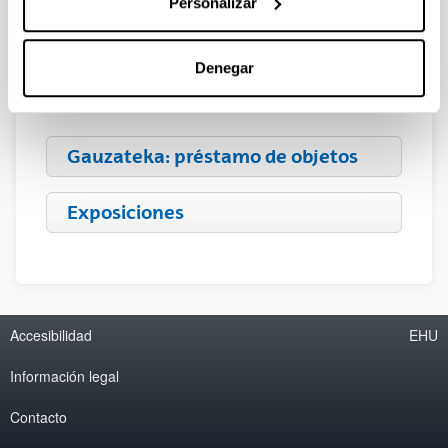
Personalizar
Acceso remoto y WiFi
Denegar
Hemeroteca
Gauzateka: préstamo de objetos
Exposiciones
Accesibilidad
EHU
Información legal
Contacto