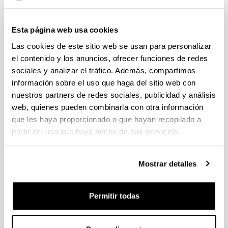
Normativa de préstamo
Esta página web usa cookies
Préstamo interbibliotecario
Las cookies de este sitio web se usan para personalizar
el contenido y los anuncios, ofrecer funciones de redes
Consulta en salas
sociales y analizar el tráfico. Además, compartimos
información sobre el uso que haga del sitio web con
nuestros partners de redes sociales, publicidad y análisis
Reserva de puestos de lectura y
web, quienes pueden combinarla con otra información
salas de trabajo en grupo
que les haya proporcionado o que hayan recopilado a
partir del uso que haya hecho de sus servicios.
Sugerencias de compra
Mostrar detalles
Equipamiento de reproducción y
consulta
Permitir todas
Inclusión