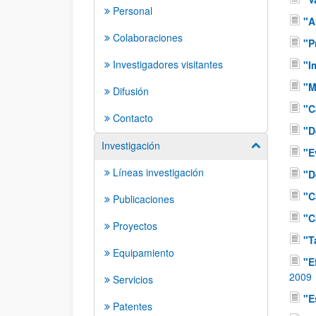
Personal
"A
Colaboraciones
"P
Investigadores visitantes
"I
"M
Difusión
"C
Contacto
"D
Investigación
Mostrar/ocult
"E
Líneas investigación
"D
"C
Publicaciones
"C
Proyectos
"T
Equipamiento
"E
2009
Servicios
"E
Patentes