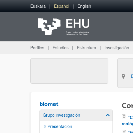
Saltar al contenido principal
Euskara
Español
English
Perfiles
Estudios
Estructura
Investigación
biomat
Co
Grupo investigación
Mostrar/ocult
"C
reoló
Presentación
"V