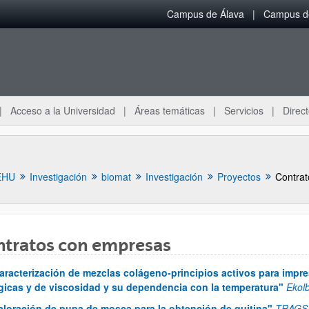
Campus de Álava
Campus de
Acceso a la Universidad
Áreas temáticas
Servicios
Direct
EHU
Investigación
biomat
Investigación
Proyectos
Contra
ntratos con empresas
ar subpáginas
aracterización de mezclas colágeno-principios activos para impr
gicas y de viscosidad y su dependencia con la temperatura"
Ekol
aloración de pupa de mosca para la obtención de quitina"
TRAGS