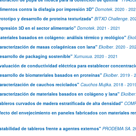
limentos contra la disfagia por impresión 3D"
Domotek
.
2020
- 20
rototipo y desarrollo de proteína texturizada"
BITXO Challenge
.
20
mpresión 3D en el sector alimentario"
Domotek
.
2021
- 2021
ateriales basados en colágeno: análisis térmico y reológico"
Ekol
aracterización de masas colagénicas con lana"
Ekolber
.
2020
- 20
esarrollo de packaging sostenible"
Xumuxua
.
2020
- 2021
ar subpáginas
valuación de conductividad eléctrica para establecer concentrac
esarrollo de biomateriales basados en proteínas"
Ekolber
.
2019
- 
aracterización de cauchos reciclados"
Cauchos Mujika
.
2018
- 201
aracterización de materiales basados en colágeno y lana"
Ekolber
ableros curvados de madera estratificada de alta densidad"
COMP
fecto del envejecimiento en paneles fabricados con materiales r
stabilidad de tableros frente a agentes externos"
PRODEMA SA
.
2