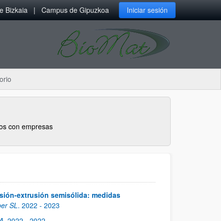
 Bizkaia
Campus de Gipuzkoa
Iniciar sesión
orio
tos con empresas
esión-extrusión semisólida: medidas
ber SL
.
2022
- 2023
A
.
2022
- 2022