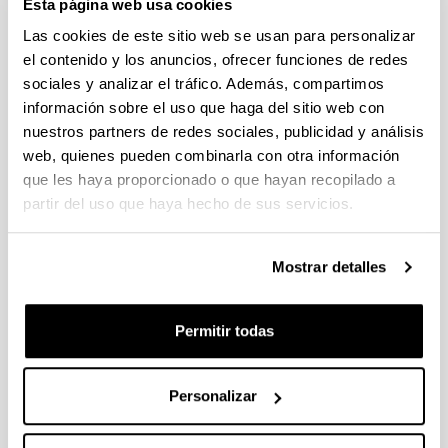
Esta página web usa cookies
Exito de participación en el
Las cookies de este sitio web se usan para personalizar
congreso 20th Gums & Stabilisers
el contenido y los anuncios, ofrecer funciones de redes
for the Food Industry Conference
sociales y analizar el tráfico. Además, compartimos
organizado por Food Hydrocolloids
información sobre el uso que haga del sitio web con
Trust y el grupo Biomat
nuestros partners de redes sociales, publicidad y análisis
web, quienes pueden combinarla con otra información
16/06/2019
que les haya proporcionado o que hayan recopilado a
partir del uso que haya hecho de sus servicios.
Mostrar detalles
Permitir todas
20th Gums & Stabilisers for the Food Industry Conference, San
Personalizar
Sebastian 2019
Los organizadores hacen un balance muy positivo del