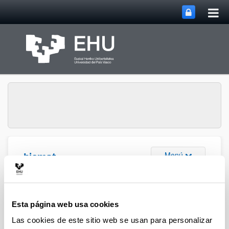
Abri
Saltar al contenido principal
me
prin
Abrir/cerrar m
Menú
biomat
Difusión
Esta página web usa cookies
Las cookies de este sitio web se usan para personalizar