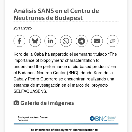
Análisis SANS en el Centro de
Neutrones de Budapest
25/11/2025
Compartir en Facebook - (Abre una nueva ventana)
Compartir en Bluesky - (Abre una nueva ventana)
Compartir en Linkedin - (Abre una nueva v
Compartir en Whatsapp - (Abre un
Compartir en Telegram - (
Enviar por correo 
Copiar enl
Koro de la Caba ha impartido el seminario titulado “The
importance of biopolymers’ characterization to
understand the performance of bio-based products” en
el Budapest Neutron Center (BNC), donde Koro de la
Caba y Pedro Guerrero se encuentran realizando una
estancia de investigación en el marco del proyecto
SELFAQUASENS.
Galería de imágenes