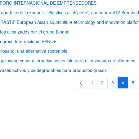
 FORO INTERNACIONAL DE EMPRENDEDORES
 reportaje de Teknopolis “Plásticos al chipirón”, ganador del IV Premio
RASTiP-European Asian aquaculture technology and innovation platfo
tos alcanzados por el grupo Biomat
ngreso Internacional EPNOE
itosano, una alternativa sostenible
 quitosano como alternativa sostenible para el envasado de alimentos
ar subpáginas
vases activos y biodegradables para productos grasos
1
2
3
4
5
Página
Página
Página
Página
Pá