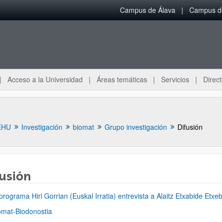
Campus de Álava
Campus de
Acceso a la Universidad
Áreas temáticas
Servicios
Direct
EHU
Investigación
biomat
Grupo investigación
Difusión
usión
ar subpáginas
 programa Hiri Gorrian (Euskal Irratia) entrevista a Alaitz Etxabide Etxeb
omat-Biodonostia