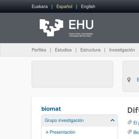
Saltar al contenido principal
Euskara
Español
English
Perfiles
Estudios
Estructura
Investigación
biomat
Dif
Grupo investigación
Mostrar/ocult
El
Presentación
Bi