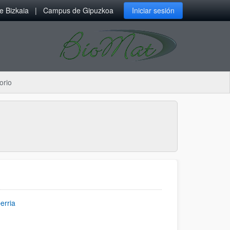
 Bizkaia
Campus de Gipuzkoa
Iniciar sesión
orio
erria