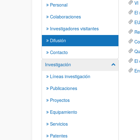
VI
Personal
El
Colaboraciones
EU
Investigadores visitantes
Re
Difusión
Co
Qu
Contacto
El
Investigación
Mostrar/ocult
En
Líneas investigación
Publicaciones
Proyectos
Equipamiento
Servicios
Patentes