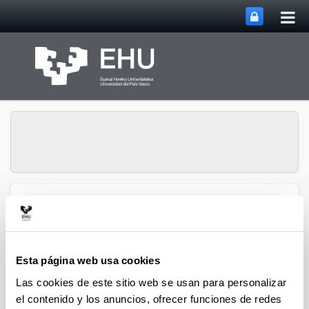
Abri
Saltar al contenido principal
me
prin
Abrir/cerrar m
Menú
biomat
Esta página web usa cookies
Difusión
Las cookies de este sitio web se usan para personalizar
Biomat-Biodonostia
el contenido y los anuncios, ofrecer funciones de redes