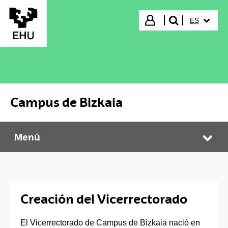
Saltar al contenido principal
IDIOMA S
Iniciar sesión
ES
buscar"
Campus de Bizkaia
Menú
Campus de Bizkaia
Abr
Creación del Vicerrectorado
El Vicerrectorado de Campus de Bizkaia nació en