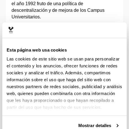
el año 1992 fruto de una política de
descentralización y de mejora de los Campus
Universitarios.
El modelo estatutario en vigor en aquel momento
definía a la UPV/EHU como una Universidad
integrada por tres Campus y que debe fundamentar
Esta página web usa cookies
sus actividades en el principio de unidad,
organizándose de forma territorialmente
Las cookies de este sitio web se usan para personalizar
descentralizada y funcionalmente desconcentrada
el contenido y los anuncios, ofrecer funciones de redes
(art. 2 de los Estatutos).
sociales y analizar el tráfico. Además, compartimos
información sobre el uso que haga del sitio web con
Así, principio básico que impulsó su creación
nuestros partners de redes sociales, publicidad y análisis
(aprobada por Junta de Gobierno el 2 de diciembre
web, quienes pueden combinarla con otra información
de 1992) consistió en la "ejecución descentralizada
que les haya proporcionado o que hayan recopilado a
de todo lo que sea posible, para acercar la gestión
partir del uso que haya hecho de sus servicios.
al usuario. En consecuencia, otorgamiento al
Campus y a los Centros de ejecución en materias
de convocatoria general y en la que deba
Mostrar detalles