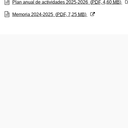
(Abre una nueva ventana)
Plan anual de actividades 2025-2026
(
PDF
, 4,60
MB
)
(Abre una nueva ventana)
Memoria 2024-2025
(
PDF
, 7,25
MB
)
tar subpáginas