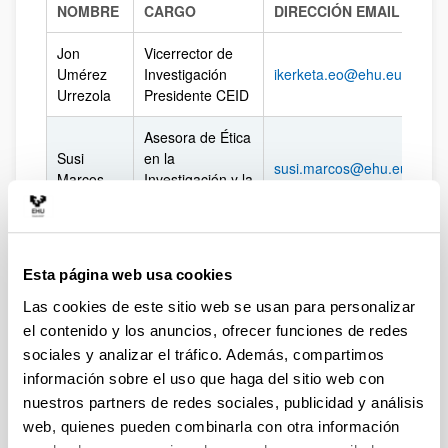
NOMBRE
CARGO
DIRECCIÓN EMAIL
Jon
Vicerrector de
Umérez
Investigación
ikerketa.eo@ehu.eus
Urrezola
Presidente CEID
Asesora de Ética
Susi
en la
susi.marcos@ehu.eus
Marcos
Investigación y la
Docencia
Ana
Presidenta
ana.rodriguez@ehu.eus
Rodríguez
CEISH
Esta página web usa cookies
Amaia
Vicepresidenta
Las cookies de este sitio web se usan para personalizar
amaia.maseda@ehu.eus
Maseda
CEISH
el contenido y los anuncios, ofrecer funciones de redes
sociales y analizar el tráfico. Además, compartimos
Miren
Presidenta
miren.basaras@ehu.eus
información sobre el uso que haga del sitio web con
Basaras
CEIAB
nuestros partners de redes sociales, publicidad y análisis
web, quienes pueden combinarla con otra información
Garikoitz
Presidente CEEA
garikoitz.azkona@ehu.eus