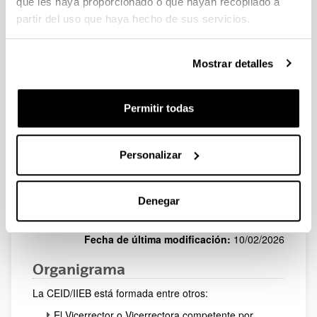
que les haya proporcionado o que hayan recopilado a
Azkona
partir del uso que haya hecho de sus servicios.
Astrid
Secretaria
astrid.beascoa@ehu.eus
Beascoa
técnica CEISH
Mostrar detalles
Secretaria
María
técnica CEIAB y
maria.blazquez@ehu.eus
Blázquez
CEEA
Permitir todas
Clara
Técnica de Ética
clara.moral@ehu.eus
Moral
Personalizar
Denegar
Fecha de última modificación:
10/02/2026
Organigrama
La CEID/IIEB está formada entre otros:
El Vicerrector o Vicerrectora competente por