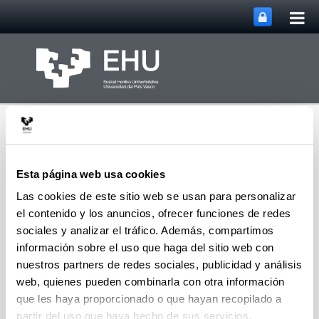
Abri
Saltar al contenido principal
me
prin
Esta página web usa cookies
Las cookies de este sitio web se usan para personalizar
el contenido y los anuncios, ofrecer funciones de redes
Ética en la
Abrir/cerrar m
Menú
Investigación
sociales y analizar el tráfico. Además, compartimos
información sobre el uso que haga del sitio web con
nuestros partners de redes sociales, publicidad y análisis
web, quienes pueden combinarla con otra información
Calendario CEEA
que les haya proporcionado o que hayan recopilado a
(Abre una nueva ventana)
Calendario CEEA 2026
(
pdf
, 526,18
Kb
)
partir del uso que haya hecho de sus servicios.