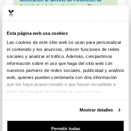
Actividades de Investigación con Riesgo
Biológico
Una vez realizada la notificación, deberá
adjuntarse en el apartado 5.2. COMUNICACIÓN
DE USO DE AGENTES BIOLÓGICOS Y OMG AL
Esta página web usa cookies
SERVICIO DE PREVENCIÓN, indicando la fecha
de dicha comunicación.
Las cookies de este sitio web se usan para personalizar
Cualquier actividad de investigación de riesgo
el contenido y los anuncios, ofrecer funciones de redes
biológico debe ser notificada al Servicio de
sociales y analizar el tráfico. Además, compartimos
Prevención, ya que no existe el "riesgo nulo" y
información sobre el uso que haga del sitio web con
este Servicio debe conocer qué personas, con
nuestros partners de redes sociales, publicidad y análisis
qué riesgo biológico y en qué instalaciones están
web, quienes pueden combinarla con otra información
realizando actividades de investigación
que les haya proporcionado o que hayan recopilado a
partir del uso que haya hecho de sus servicios.
Cuadernos CEIAB
Mostrar detalles
TÍTULO
FORMATO
Notificación de actividades de
Permitir todas
utilización confinada de organismos