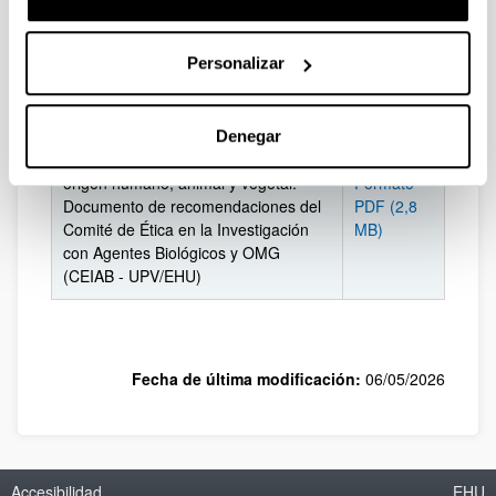
Formato
modificados genéticamente en
PDF (1,2
instalaciones de la Universidad del
MB)
Personalizar
País Vasco. Documento de
recomendaciones (CEIAB-UPV/EHU)
Obtención, transferencia, transporte,
Denegar
recepción de material biológico de
origen humano, animal y vegetal.
Formato
Documento de recomendaciones del
PDF (2,8
Comité de Ética en la Investigación
MB)
con Agentes Biológicos y OMG
(CEIAB - UPV/EHU)
Fecha de última modificación:
06/05/2026
Accesibilidad
EHU