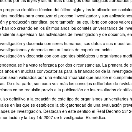
lecidas por las leyes y las normas o códigos deontológicos aprobados p
n progreso científico-técnico del último siglo y las implicaciones socia
entes medidas para encauzar el proceso investigador y sus aplicaciones
ión y producción científica, pero también su equilibrio con otros valo
e han ido creando en los últimos años los comités universitarios de inv
endiente supervisan las actividades de investigación y de docencia, en
ar subpáginas
nvestigación y docencia con seres humanos, sus datos o sus muestras
nvestigaciones y docencia con animales de experimentación
nvestigación y docencia con con agentes biológicos u organismos mod
tendencia se ha visto reforzada por dos circunstancias. La primera de 
os años en muchas convocatorias para la financiación de la investigaci
ción sean validados por una entidad imparcial que analice el cumplimie
cas. De otra parte, son cada vez más los consejos editoriales de revista
ciones como requisito previo a la publicación de los resultados científ
pulso definitivo a la creación de este tipo de organismos universitario
riales en las que se establece la obligatoriedad de una evaluación pre
idades de investigación. Destacan en este sentido el Real Decreto 53/ 2
imentación y la Ley 14/ 2007 de Investigación Biomédica.