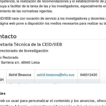
mpetencia, la realización de recomendaciones y el establecimiento de 
buya a facilitar de la tarea de las y los investigadores, especialmente e
imiento de las normativas vigentes.
ID/IIEB nace con vocación de servicio a los investigadores y docentes 
página web pone a disposición los medios necesarios para realizar su 
ntacto
etarí­­a Técnica de la CEID/IIEB
rrectorado de Investigación
io Rectorado.
o Sarriena s/n. 48940 Leioa
Astrid Beascoa
astrid.beascoa@ehu.eus
946012430
SH
Clara Moral
clara.moral@ehu.eus
946012213
ies
EA
Maria Blazquez
maria.blazquez@ehu.eus
946013193
web se usan para personalizar el contenido y los anuncios, ofrec
AB
Maria Blazquez
maria.blazquez@ehu.eus
946013193