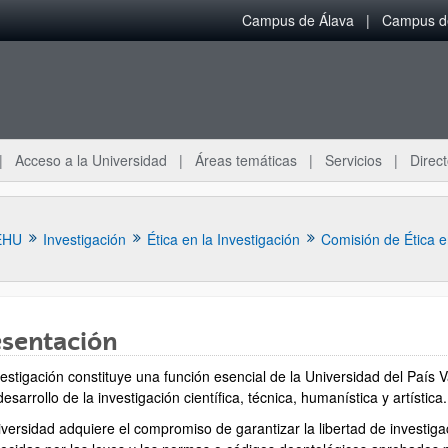
Campus de Álava
Campus de
Acceso a la Universidad
Áreas temáticas
Servicios
Direct
EHU
Investigación
Ética en la Investigación
esentación
ar subpáginas
estigación constituye una función esencial de la Universidad del País V
desarrollo de la investigación científica, técnica, humanística y artística.
iversidad adquiere el compromiso de garantizar la libertad de investiga