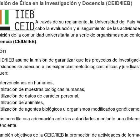
sión de Ética en la Investigación y Docencia (CEID/IIEB)
ar subpáginas
A través de su reglamento, la Universidad del País V
cabo la evaluación y el seguimiento de las actividade
sición de la comunidad universitaria una serie de organismos que con
encia (CEID/IIEB)
.
ión
ID/IIEB asume la misión de garantizar que los proyectos de investigaci
rsidades se adecuan a las exigencias metodológicas, éticas y jurídicas
quen:
ntervenciones en humanos,
tilización de muestras biológicas humanas,
tilización de datos de carácter personal,
tilización de animales,
tilización de agentes biológicos u organismos modificados genéticame
ar subpáginas
s acredita esa adecuación ante las autoridades mediante una dictame
endiente.
ambién objetivos de la CEID/IIEB la promoción de actividades de formac