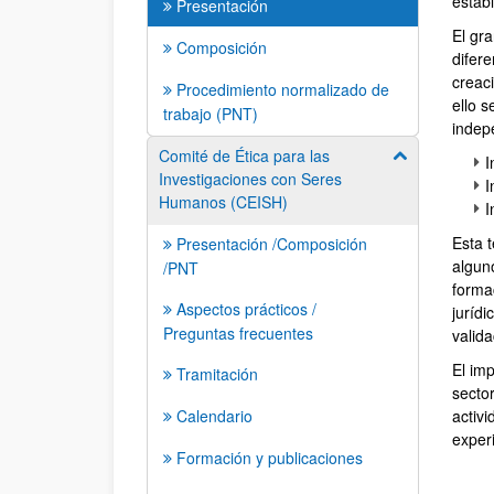
estab
Presentación
El gra
Composición
difer
creac
Procedimiento normalizado de
ello s
trabajo (PNT)
indep
Comité de Ética para las
Mostrar/ocult
I
Investigaciones con Seres
I
Humanos (CEISH)
I
Esta 
Presentación /Composición
algun
/PNT
forma
Aspectos prácticos /
jurídi
Preguntas frecuentes
valida
El im
Tramitación
secto
Calendario
activ
exper
Formación y publicaciones