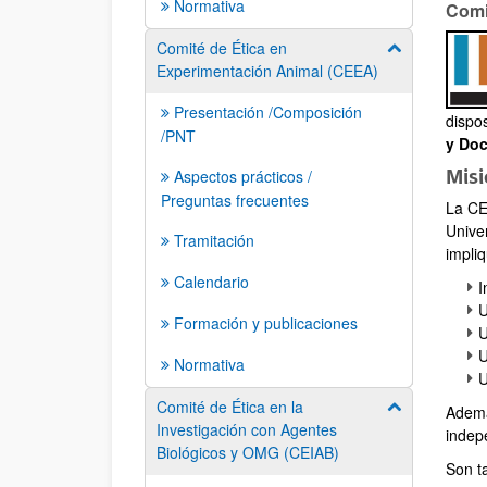
Normativa
Comi
Comité de Ética en
Mostrar/ocult
Experimentación Animal (CEEA)
Presentación /Composición
dispo
/PNT
y Doc
Mis
Aspectos prácticos /
Preguntas frecuentes
La CE
Unive
Tramitación
impli
Calendario
I
U
Formación y publicaciones
U
U
Normativa
U
Comité de Ética en la
Mostrar/ocult
Ademá
Investigación con Agentes
indep
Biológicos y OMG (CEIAB)
Son t