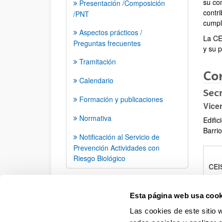
su co
Presentación /Composición
contri
/PNT
cumpl
Aspectos prácticos /
La CE
Preguntas frecuentes
y su 
Tramitación
Co
Calendario
Secr
Formación y publicaciones
Vice
Normativa
Edific
Barri
Notificación al Servicio de
Prevención Actividades con
Riesgo Biológico
CEI
Esta página web usa cook
CE
Las cookies de este sitio 
CEI