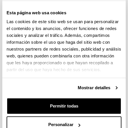
los medios.
La participación ciudadana en el nuevo entorno
de la información.
Esta página web usa cookies
Ética y deontología en la información online.
Las cookies de este sitio web se usan para personalizar
Negocios y estrategias en medios digitales.
el contenido y los anuncios, ofrecer funciones de redes
Las nuevas tendencias del periodismo
sociales y analizar el tráfico. Además, compartimos
profesional y las nuevas tecnologías.
Los nuevos géneros del periodismo en red.
información sobre el uso que haga del sitio web con
La enseñanza aprendizaje del periodismo y la
nuestros partners de redes sociales, publicidad y análisis
comunicación.
web, quienes pueden combinarla con otra información
El comité organizador comunicará en el plazo máximo
que les haya proporcionado o que hayan recopilado a
de 15 días la aceptación o no de la propuesta.
partir del uso que haya hecho de sus servicios.
Mostrar detalles
PUBLICACIÓN DE LOS RESÚMENES
Los resúmenes de todas las comunicaciones aceptadas
se publicarán en un
Libro de resúmenes
, con su
Permitir todas
correspondiente ISBN.
Personalizar
PRESENTACIÓN DE LAS COMUNICACIÓNES