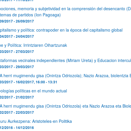
ociones, memoria y subjetividad en la comprensión del desencanto (Da
stemas de partidos (Ion Pagoaga)
09/2017 - 26/09/2017
pitalismo y política: contrapoder en la época del capitalismo global
04/2017 - 24/04/2017
ne y Política: Irrintziaren Oihartzunak
03/2017 - 27/03/2017
ar subpáginas
ataformas vecinales independientes (Miriam Ureta) y Educacion interc
03/2017 - 29/03/2017
A herri mugimendu gisa (Onintza Odriozola); Nazio Arazoa, biolentzia E
03/2017 - 16/02/2017, 16:00 - 13:31
eologías políticas en el mundo actual
02/2017 - 21/02/2017
A herri mugimendu gisa (Onintza Odriozola) eta Nazio Arazoa eta Biol
02/2017 - 22/03/2017
buru Aurkezpena: Aristoteles-en Politika
12/2016 - 14/12/2016