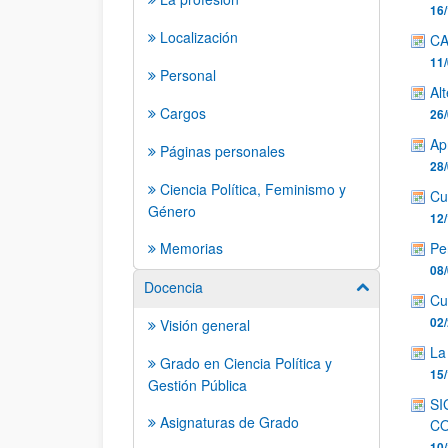
16/
Localización
CA
11/
Personal
Alt
Cargos
26/
Ap
Páginas personales
28/
Ciencia Política, Feminismo y
Cu
Género
12/
Memorias
Pe
08/
Docencia
Mostrar/ocult
Cu
02/
Visión general
La
Grado en Ciencia Política y
15/
Gestión Pública
SI
Asignaturas de Grado
CO
10/