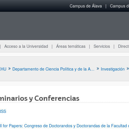
Campus de Álava
Campus de
Acceso a la Universidad
Áreas temáticas
Servicios
Direct
EHU
Departamento de Ciencia Política y de la Administración
Investigación
inarios y Conferencias
RSS
ar subpáginas
ll for Papers: Congreso de Doctorandos y Doctorandas de la Facultad 