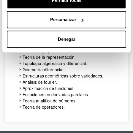
Permitir todas
Optimización lineal y entera, programación
estocástica mixta y aplicaciones.
Teoría de la probabilidad y sus aplicaciones.
Transferencia de tecnología matemática.
Personalizar
Tratamiento de datos y estadística.
Teoría de diseños.
Geometría algebraica.
Denegar
Teoría algebraica de números.
Teoría de grupos.
Teoría de la representación.
Topología algebraica y diferencial.
Geometría diferencial.
Estructuras geométricas sobre variedades.
Análisis de fourier.
Aproximación de funciones.
Ecuaciones en derivadas parciales.
Teoría analítica de números.
Teoría de operadores.​​​​​​