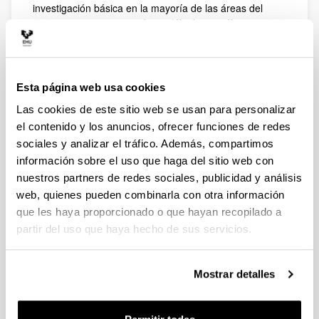
investigación básica en la mayoría de las áreas del
conocimiento en matemáticas (álgebra, análisis
matemático, geometría y topología, matemática
aplicada y estadísitca e investigación operativa).
Además de esto, nuestra actividad gira en torno a la
investigación básica y aplicada, al asesoramiento y
Esta página web usa cookies
formación en estadística y al desarrollo de proyectos
Las cookies de este sitio web se usan para personalizar
I+D+i en modelación matemática, optimización e
investigación operativa en colaboración con empresas.
el contenido y los anuncios, ofrecer funciones de redes
sociales y analizar el tráfico. Además, compartimos
Algunas líneas de investigación son las siguientes:
información sobre el uso que haga del sitio web con
Análisis matricial y teoría matemática de control
nuestros partners de redes sociales, publicidad y análisis
lineal.
web, quienes pueden combinarla con otra información
Aplicaciones estadística en las ciencias
que les haya proporcionado o que hayan recopilado a
biosanitarias y experimentales.
partir del uso que haya hecho de sus servicios.
Interrelaciones entre la teoría de la probabilidad y
otros campos matemáticos como la teoría de la
aproximación, las desigualdades analíticas, la
Mostrar detalles
teoría de los números y la combinatoria.
Modelización y simulación numérica.
Optimización y la investigación operativa.