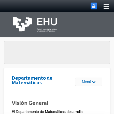
Abri
Saltar al contenido principal
me
prin
Departamento de
Abrir/cerrar m
Menú
Matemáticas
Visión General
El Departamento de Matemáticas desarrolla