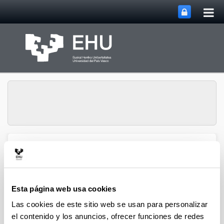
Abri
Saltar al contenido principal
me
prin
Departamento de
Abrir/cerrar m
Menú
Matemáticas
Esta página web usa cookies
Contacto y localización
Las cookies de este sitio web se usan para personalizar
el contenido y los anuncios, ofrecer funciones de redes
El Departamento de Matemáticas está ubicado en los