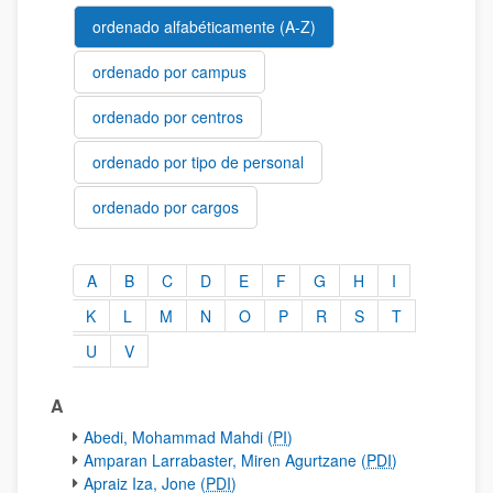
ordenado alfabéticamente (A-Z)
ordenado por campus
ordenado por centros
ordenado por tipo de personal
ordenado por cargos
A
B
C
D
E
F
G
H
I
ordenado alfabéticamente (A-Z)
K
L
M
N
O
P
R
S
T
U
V
A
Abedi, Mohammad Mahdi (
PI
)
Amparan Larrabaster, Miren Agurtzane (
PDI
)
Apraiz Iza, Jone (
PDI
)