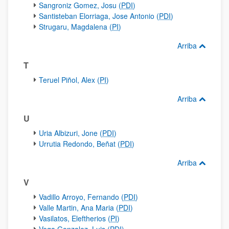
Sangroniz Gomez, Josu (
PDI
)
Santisteban Elorriaga, Jose Antonio (
PDI
)
Strugaru, Magdalena (
PI
)
Arriba
T
Teruel Piñol, Alex (
PI
)
Arriba
U
Uria Albizuri, Jone (
PDI
)
Urrutia Redondo, Beñat (
PDI
)
Arriba
V
Vadillo Arroyo, Fernando (
PDI
)
Valle Martin, Ana Maria (
PDI
)
Vasilatos, Eleftherios (
PI
)