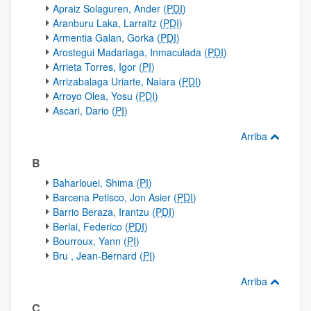
Apraiz Solaguren, Ander (
PDI
)
Aranburu Laka, Larraitz (
PDI
)
Armentia Galan, Gorka (
PDI
)
Arostegui Madariaga, Inmaculada (
PDI
)
Arrieta Torres, Igor (
PI
)
Arrizabalaga Uriarte, Naiara (
PDI
)
Arroyo Olea, Yosu (
PDI
)
Ascari, Dario (
PI
)
Arriba
B
Baharlouei, Shima (
PI
)
Barcena Petisco, Jon Asier (
PDI
)
Barrio Beraza, Irantzu (
PDI
)
Berlai, Federico (
PDI
)
Bourroux, Yann (
PI
)
Bru , Jean-Bernard (
PI
)
Arriba
C