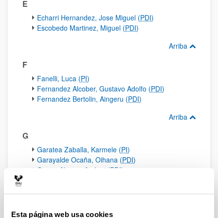
E
Echarri Hernandez, Jose Miguel (
PDI
)
Escobedo Martinez, Miguel (
PDI
)
Arriba
F
Fanelli, Luca (
PI
)
Fernandez Alcober, Gustavo Adolfo (
PDI
)
Fernandez Bertolin, Aingeru (
PDI
)
Arriba
G
Garatea Zaballa, Karmele (
PI
)
Garayalde Ocaña, Oihana (
PDI
)
Garcia Alonso, Andoni (
PDI
)
Garcia Sanchez, Maria Asuncion (
PDI
)
Gardeazabal Gutierrez, Iker (
PI
)
Garmendia Berges, Leire (
PI
)
Gonzalez Sanchez, Jon (
PI
)
Esta página web usa cookies