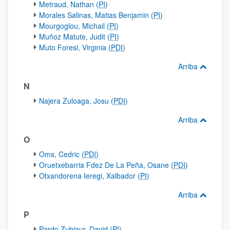
Metraud, Nathan (
PI
)
Morales Salinas, Matias Benjamin (
PI
)
Mourgoglou, Michail (
PI
)
Muñoz Matute, Judit (
PI
)
Muto Foresi, Virginia (
PDI
)
Arriba
N
Najera Zuloaga, Josu (
PDI
)
Arriba
O
Oms, Cedric (
PDI
)
Oruetxebarria Fdez De La Peña, Osane (
PDI
)
Otxandorena Ieregi, Xalbador (
PI
)
Arriba
P
Pardo Zubiaur, David (
PI
)