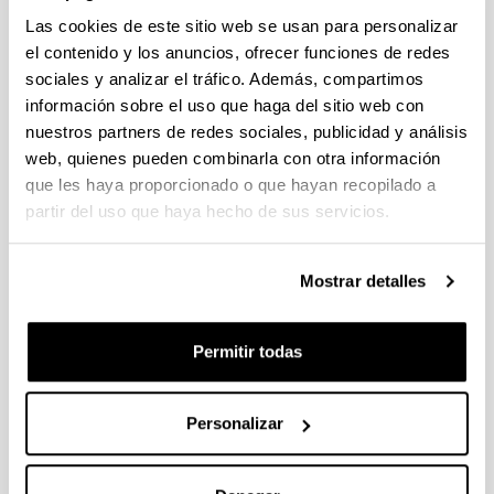
Gonzalvez Martinez, Irene (
PI
)
Las cookies de este sitio web se usan para personalizar
Gorria Corres, Carlos (
PDI
)
Gutierrez Garcia, Francisco Javier (
PDI
)
el contenido y los anuncios, ofrecer funciones de redes
sociales y analizar el tráfico. Además, compartimos
Arriba
información sobre el uso que haga del sitio web con
nuestros partners de redes sociales, publicidad y análisis
H
web, quienes pueden combinarla con otra información
Hernando Rodriguez, Leticia (
PDI
)
que les haya proporcionado o que hayan recopilado a
Hoffman, John Loche (
PI
)
partir del uso que haya hecho de sus servicios.
Arriba
I
Mostrar detalles
Iakunin, Sergei (
PI
)
Ibañez Torres, Raul (
PDI
)
Ibarreche Olea, Jose Miguel (
PDI
)
Permitir todas
Ispizua Moreno, Mikel (
PDI
)
Arriba
Personalizar
K
Karamitros, Anastasios (
PI
)