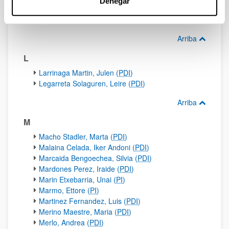
Denegar
Kazachkov Kazachkov, Ilya (
PI
)
Kopreski, Michael Christopher (
PI
)
Arriba
L
Larrinaga Martin, Julen (
PDI
)
Legarreta Solaguren, Leire (
PDI
)
Arriba
M
Macho Stadler, Marta (
PDI
)
Malaina Celada, Iker Andoni (
PDI
)
Marcaida Bengoechea, Silvia (
PDI
)
Mardones Perez, Iraide (
PDI
)
Marin Etxebarria, Unai (
PI
)
Marmo, Ettore (
PI
)
Martinez Fernandez, Luis (
PDI
)
Merino Maestre, Maria (
PDI
)
Merlo, Andrea (
PDI
)