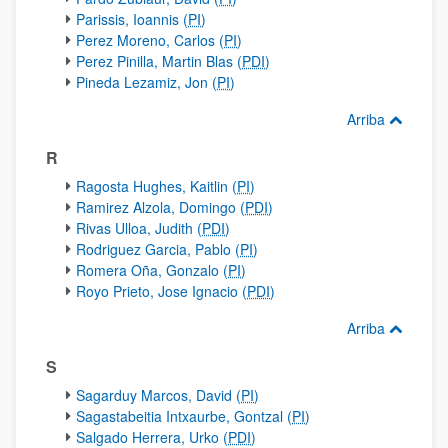
Parissis, Ioannis (
PI
)
Perez Moreno, Carlos (
PI
)
Perez Pinilla, Martin Blas (
PDI
)
Pineda Lezamiz, Jon (
PI
)
Arriba
R
Ragosta Hughes, Kaitlin (
PI
)
Ramirez Alzola, Domingo (
PDI
)
Rivas Ulloa, Judith (
PDI
)
Rodriguez Garcia, Pablo (
PI
)
Romera Oña, Gonzalo (
PI
)
Royo Prieto, Jose Ignacio (
PDI
)
Arriba
S
Sagarduy Marcos, David (
PI
)
Sagastabeitia Intxaurbe, Gontzal (
PI
)
Salgado Herrera, Urko (
PDI
)