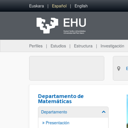
Saltar al contenido principal
Euskara
Español
English
Perfiles
Estudios
Estructura
Investigación
Departamento de
Matemáticas
Departamento
Mostrar/ocult
Presentación