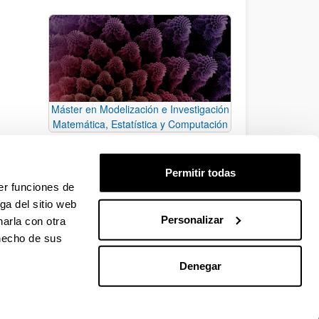
Máster en Modelización e Investigación
Matemática, Estatística y Computación
Permitir todas
er funciones de
ga del sitio web
Personalizar
arla con otra
 hecho de sus
Denegar
EHU