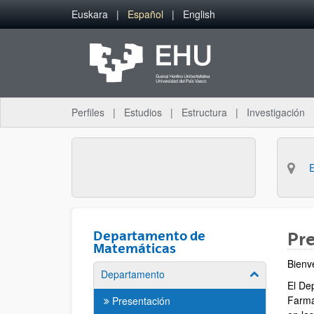
Saltar al contenido principal
Euskara
Español
English
Perfiles
Estudios
Estructura
Investigación
Departamento de
Pr
Matemáticas
Bienv
Departamento
Mostrar/ocult
El De
Farmac
Presentación