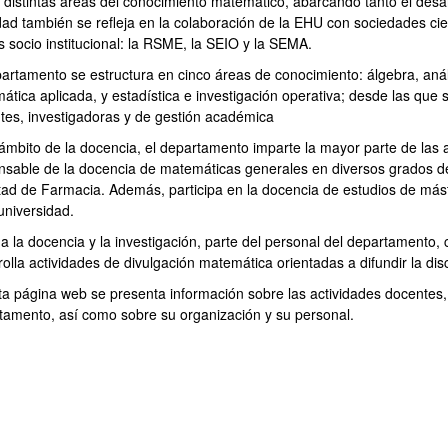
s distintas áreas del conocimiento matemático, abarcando tanto el desar
idad también se refleja en la colaboración de la EHU con sociedades cie
s socio institucional: la RSME, la SEIO y la SEMA.
partamento se estructura en cinco áreas de conocimiento: álgebra, anál
ática aplicada, y estadística e investigación operativa; desde las que
tes, investigadoras y de gestión académica
 ámbito de la docencia, el departamento imparte la mayor parte de las
nsable de la docencia de matemáticas generales en diversos grados de 
tad de Farmacia. Además, participa en la docencia de estudios de máste
universidad.
ar subpáginas
 a la docencia y la investigación, parte del personal del departament
olla actividades de divulgación matemática orientadas a difundir la dis
ta página web se presenta información sobre las actividades docentes, 
tamento, así como sobre su organización y su personal.
ar subpáginas