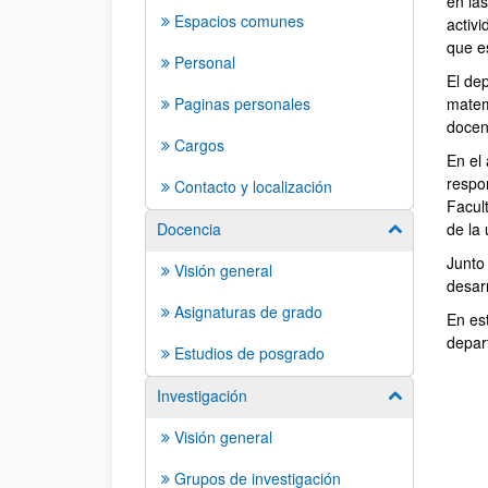
en la
Espacios comunes
activ
que e
Personal
El de
Paginas personales
matem
docen
Cargos
En el
respo
Contacto y localización
Facul
Docencia
de la 
Mostrar/ocult
Junto
Visión general
desarr
Asignaturas de grado
En es
depar
Estudios de posgrado
Investigación
Mostrar/ocult
Visión general
Grupos de investigación