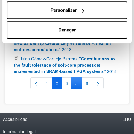
FPGAs"
2019
Personalizar
Borja Pozo Larrocha
"Double smart energy
harvesting system for self-powered industrial IoT"
2018
Denegar
José Miguel Gil-García Leiva
"Arquitectura para la
medida del Tip Clearance y el Time of Arrival en
motores aeronáuticos"
2018
Julen Gómez-Cornejo Barrena
"Contributions to
the fault tolerance of soft-core processors
implemented in SRAM-based FPGA systems"
2018
1
2
3
...
8
Página
Página
Página
Páginas intermedias Use TAB 
Página
Accesibilidad
EHU
Información legal