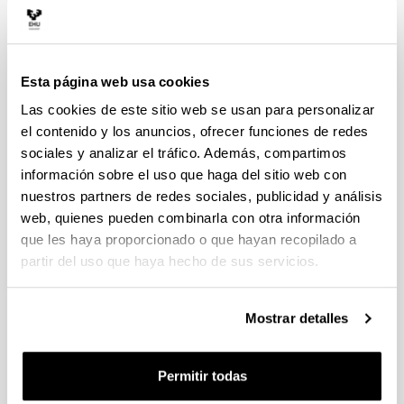
David Cabezuelo Romero
"Mejora de las
prestaciones de los convertidores de potencia para
máquinas de reluctancia aplicadas al vehículo
eléctrico"
2020
Esta página web usa cookies
Asier Matallana Fernández
"Contributions to the
Las cookies de este sitio web se usan para personalizar
design of power modules for electric and hybrid
el contenido y los anuncios, ofrecer funciones de redes
vehicles: trends, design aspects and simulation
sociales y analizar el tráfico. Además, compartimos
techniques"
2020
información sobre el uso que haga del sitio web con
Tatiana Acosta Pérez
"Aplicación de control
nuestros partners de redes sociales, publicidad y análisis
predictivo basado en modelo para reducir cargas
web, quienes pueden combinarla con otra información
estructurales en grandes aerogeneradores"
2020
que les haya proporcionado o que hayan recopilado a
Itxaso Aranzabal Santamaría
"Aportaciones a la
partir del uso que haya hecho de sus servicios.
mejora de los convertidores de refrigeración de
potencia del vehículo eléctrico"
2019
Wilmer Marcelo Urbina Gamboa
"Arquitecturas
Mostrar detalles
system-on-chip para cyber physical gateway en
smart grid"
2019
Permitir todas
Igor Villalta Bustillo
"Caracterización de la
tolerancia a fallos de circuitos implementados en