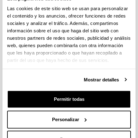
Datos de contacto
Las cookies de este sitio web se usan para personalizar
Curriculum Vitae
el contenido y los anuncios, ofrecer funciones de redes
Docencia de Grado en la UPV/EHU
sociales y analizar el tráfico. Además, compartimos
Docencia de Postgrado
Investigación
información sobre el uso que haga del sitio web con
nuestros partners de redes sociales, publicidad y análisis
web, quienes pueden combinarla con otra información
Datos de contacto
que les haya proporcionado o que hayan recopilado a
TELÉFONO: 94 601 38 73
partir del uso que haya hecho de sus servicios.
E-MAIL : marcela.espinosa@ehu.eus
DESPACHO: DEPARTAMENTO : Economía Financiera I
CENTRO : FACULTAD DE ECONOMIA Y EMPRESA
Mostrar detalles
(Sarriko)
DIRECCIÓN POSTAL: 48015
Arriba
Permitir todas
Curriculum Vitae
Arriba
Personalizar
Docencia de Grado en la UPV/EHU
Arriba