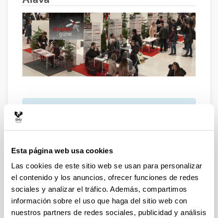
Empleo Gune
es un foro de empleo organizado
por el
Campus de Álava de la UPV/EHU,
el
Ayuntamiento de Vitoria-Gasteiz
y la
Diputación Foral de Álava.
Esta página web usa cookies
Las cookies de este sitio web se usan para personalizar
Fecha:
13 de mayo de 2026
el contenido y los anuncios, ofrecer funciones de redes
sociales y analizar el tráfico. Además, compartimos
Lugar:
Palacio Europa
información sobre el uso que haga del sitio web con
nuestros partners de redes sociales, publicidad y análisis