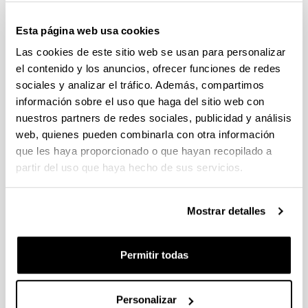
Principado de Asturias,
UPV/EHU
Esta página web usa cookies
Las cookies de este sitio web se usan para personalizar
Doctora en Antropología
el contenido y los anuncios, ofrecer funciones de redes
Departamento de
sociales y analizar el tráfico. Además, compartimos
Ixone Fernández de
Antropología Social y
Labastida
información sobre el uso que haga del sitio web con
Filosofía de los Valores,
nuestros partners de redes sociales, publicidad y análisis
UPV/EHU
web, quienes pueden combinarla con otra información
que les haya proporcionado o que hayan recopilado a
Doctora en Derechos
partir del uso que haya hecho de sus servicios.
Humanos. Profesora de la
Universidad de Deusto
María Jesús
Goikoetxea
Mostrar detalles
Comité de Ética en
Intervención Social de
Bizkaia
Permitir todas
Médico. Unidad de
Cuidados Paliativos.
Personalizar
Julio Gómez Cañedo