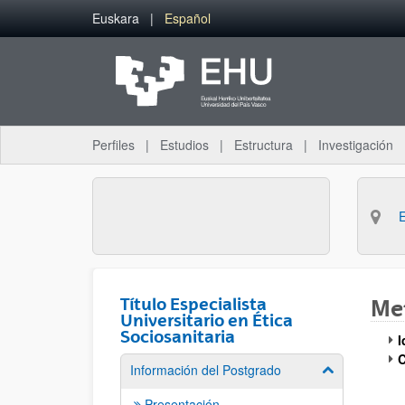
Saltar al contenido principal
Euskara
Español
Perfiles
Estudios
Estructura
Investigación
Título Especialista
Met
Universitario en Ética
Sociosanitaria
I
C
Información del Postgrado
Mostrar/ocult
Presentación