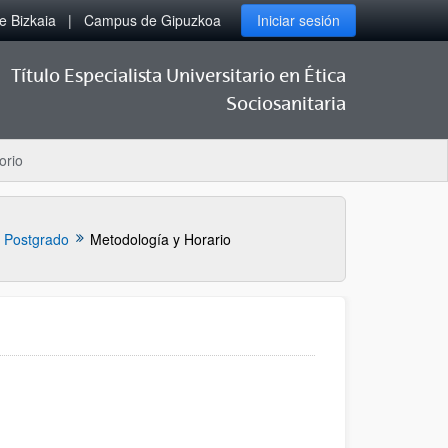
 Bizkaia
Campus de Gipuzkoa
Iniciar sesión
Título Especialista Universitario en Ética
Sociosanitaria
orio
l Postgrado
Metodología y Horario