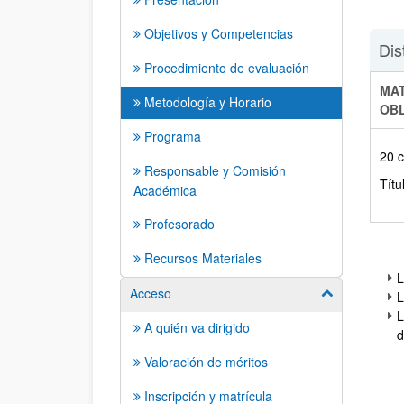
Objetivos y Competencias
Dis
Procedimiento de evaluación
MAT
Metodología y Horario
OBL
Programa
20 
Responsable y Comisión
Títu
Académica
Profesorado
Recursos Materiales
L
Acceso
Mostrar/ocult
L
L
A quién va dirigido
d
Valoración de méritos
Inscripción y matrícula