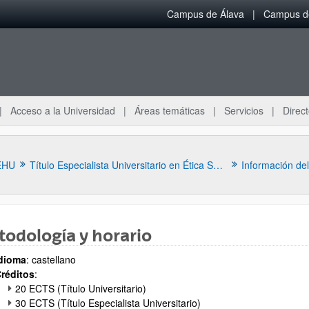
Campus de Álava
Campus de
Acceso a la Universidad
Áreas temáticas
Servicios
Direct
EHU
Título Especialista Universitario en Ética Sociosanitaria
Información de
odología y horario
dioma
: castellano
réditos
:
ar subpáginas
20 ECTS (Título Universitario)
30 ECTS (Título Especialista Universitario)