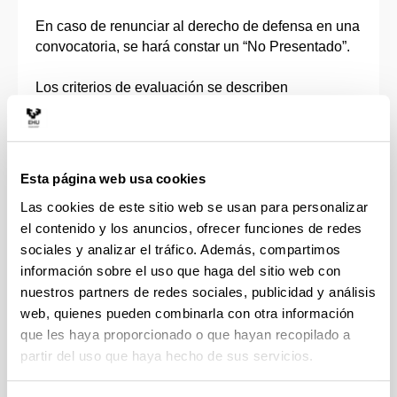
En caso de renunciar al derecho de defensa en una
convocatoria, se hará constar un “No Presentado”.
Los criterios de evaluación se describen
detalladamente en la “
Informe del Director/a
” y la
“
Informe del Tribunal
”.
De acuerdo con el apartado 4.3. del
Protocolo
Esta página web usa cookies
sobre ética académica y prevención de las
Las cookies de este sitio web se usan para personalizar
prácticas deshonestas o fraudulentas en las
el contenido y los anuncios, ofrecer funciones de redes
pruebas de evaluación y en los trabajos
sociales y analizar el tráfico. Además, compartimos
académicos en la UPV/EHU
:
información sobre el uso que haga del sitio web con
nuestros partners de redes sociales, publicidad y análisis
• En el caso de indicios de plagio, o de falta
web, quienes pueden combinarla con otra información
de rigor a la hora de referenciar otros autores
u otras autoras en la bibliografía empleada en
que les haya proporcionado o que hayan recopilado a
la elaboración del TFG, la persona que lo
partir del uso que haya hecho de sus servicios.
dirija, deberá comunicarlo al o a la estudiante,
a fin de que subsane los errores o