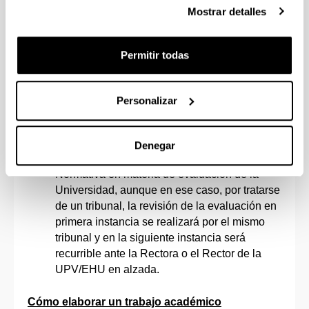
Mostrar detalles
actuaciones llevadas a cabo en el trabajo, de
forma previa a su presentación.
Permitir todas
• En el caso de detectar plagio en la fase de
presentación del TFG, el Tribunal calificará el
trabajo con la calificación de suspenso (0,0)
Personalizar
La revisión o reclamación de las
calificaciones finales de los TFG se llevará a
Denegar
cabo de conformidad con lo previsto en la
Normativa en materia de evaluación de la
Universidad, aunque en ese caso, por tratarse
de un tribunal, la revisión de la evaluación en
primera instancia se realizará por el mismo
tribunal y en la siguiente instancia será
recurrible ante la Rectora o el Rector de la
UPV/EHU en alzada.
Cómo elaborar un trabajo académico