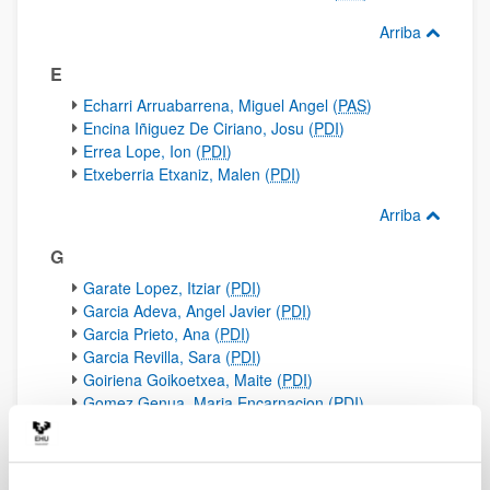
Arriba
E
Echarri Arruabarrena, Miguel Angel (
PAS
)
Encina Iñiguez De Ciriano, Josu (
PDI
)
Errea Lope, Ion (
PDI
)
Etxeberria Etxaniz, Malen (
PDI
)
Arriba
G
Garate Lopez, Itziar (
PDI
)
Garcia Adeva, Angel Javier (
PDI
)
Garcia Prieto, Ana (
PDI
)
Garcia Revilla, Sara (
PDI
)
Goiriena Goikoetxea, Maite (
PDI
)
Gomez Genua, Maria Encarnacion (
PDI
)
Gonzalez Nuñez, Jose Ignacio (
PAS
)
Gonzalez Palacios, Sue (
PI
)
Gutierrez De La Cal, Xabier (
PDI
)