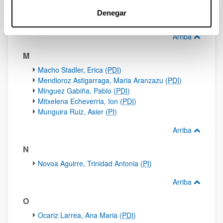
Legarra Saez, Estibaliz (
PDI
)
Denegar
Lopez Zorrilla, Jon (
PDI
)
Arriba
M
Macho Stadler, Erica (
PDI
)
Mendioroz Astigarraga, Maria Aranzazu (
PDI
)
Minguez Gabiña, Pablo (
PDI
)
Mitxelena Echeverria, Ion (
PDI
)
Munguira Ruiz, Asier (
PI
)
Arriba
N
Novoa Aguirre, Trinidad Antonia (
PI
)
Arriba
O
Ocariz Larrea, Ana Maria (
PDI
)