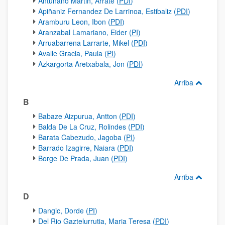
Antuñano Martin, Arrate (
PDI
)
Apiñaniz Fernandez De Larrinoa, Estibaliz (
PDI
)
Aramburu Leon, Ibon (
PDI
)
Aranzabal Lamariano, Eider (
PI
)
Arruabarrena Larrarte, Mikel (
PDI
)
Avalle Gracia, Paula (
PI
)
Azkargorta Aretxabala, Jon (
PDI
)
Arriba
B
Babaze Aizpurua, Antton (
PDI
)
Balda De La Cruz, Rolindes (
PDI
)
Barata Cabezudo, Jagoba (
PI
)
Barrado Izagirre, Naiara (
PDI
)
Borge De Prada, Juan (
PDI
)
Arriba
D
Dangic, Dorde (
PI
)
Del Rio Gaztelurrutia, Maria Teresa (
PDI
)