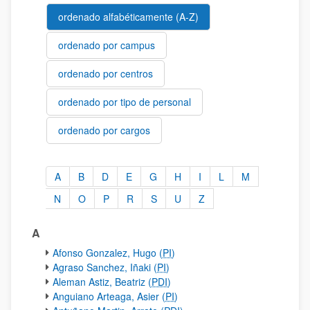
ordenado alfabéticamente (A-Z)
ordenado por campus
ordenado por centros
ordenado por tipo de personal
ordenado por cargos
A
B
D
E
G
H
I
L
M
ordenado alfabéticamente (A-Z)
N
O
P
R
S
U
Z
A
Afonso Gonzalez, Hugo (
PI
)
Agraso Sanchez, Iñaki (
PI
)
Aleman Astiz, Beatriz (
PDI
)
Anguiano Arteaga, Asier (
PI
)