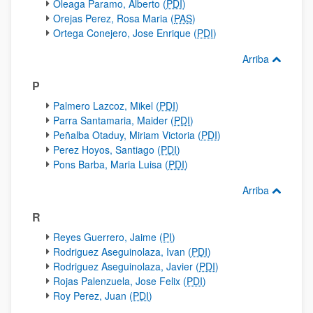
Oleaga Paramo, Alberto (
PDI
)
Orejas Perez, Rosa Maria (
PAS
)
Ortega Conejero, Jose Enrique (
PDI
)
Arriba
P
Palmero Lazcoz, Mikel (
PDI
)
Parra Santamaria, Maider (
PDI
)
Peñalba Otaduy, Miriam Victoria (
PDI
)
Perez Hoyos, Santiago (
PDI
)
Pons Barba, Maria Luisa (
PDI
)
Arriba
R
Reyes Guerrero, Jaime (
PI
)
Rodriguez Aseguinolaza, Ivan (
PDI
)
Rodriguez Aseguinolaza, Javier (
PDI
)
Rojas Palenzuela, Jose Felix (
PDI
)
Roy Perez, Juan (
PDI
)