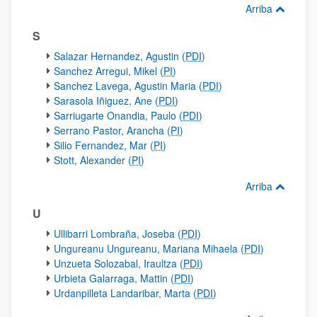
Arriba
S
Salazar Hernandez, Agustin (
PDI
)
Sanchez Arregui, Mikel (
PI
)
Sanchez Lavega, Agustin Maria (
PDI
)
Sarasola Iñiguez, Ane (
PDI
)
Sarriugarte Onandia, Paulo (
PDI
)
Serrano Pastor, Arancha (
PI
)
Silio Fernandez, Mar (
PI
)
Stott, Alexander (
PI
)
Arriba
U
Ullibarri Lombraña, Joseba (
PDI
)
Ungureanu Ungureanu, Mariana Mihaela (
PDI
)
Unzueta Solozabal, Iraultza (
PDI
)
Urbieta Galarraga, Mattin (
PDI
)
Urdanpilleta Landaribar, Marta (
PDI
)