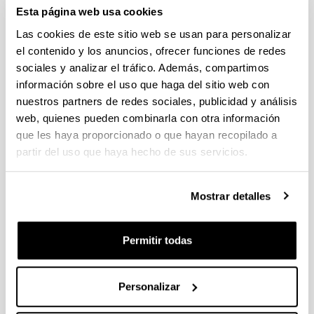
Gutierrez Jimenez, Elvira (
PI
)
Esta página web usa cookies
Arriba
Las cookies de este sitio web se usan para personalizar
el contenido y los anuncios, ofrecer funciones de redes
H
sociales y analizar el tráfico. Además, compartimos
Herrero Hernandez, Aritz (
PDI
)
información sobre el uso que haga del sitio web con
Huebra Ruiz, Marta Maria (
PDI
)
nuestros partners de redes sociales, publicidad y análisis
Hueso Alonso, Ricardo (
PDI
)
web, quienes pueden combinarla con otra información
Arriba
que les haya proporcionado o que hayan recopilado a
partir del uso que haya hecho de sus servicios.
I
Ibarretxe Uriguen, Julen (
PDI
)
Illarramendi Leturia, Maria Asuncion (
PDI
)
Mostrar detalles
Iñurrigarro Rodriguez, Peio (
PDI
)
Iparraguirre San Sebastian, Ignacio (
PDI
)
Permitir todas
Arriba
L
Personalizar
Larsen Adiego, Ethan James (
PI
)
Ledesma De Olano, Jose Luis (
PAS
)