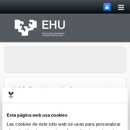
Abri
Saltar al contenido principal
me
prin
Inicio Departamento de
Abrir/cerrar m
Menú
Física Aplicada
Esta página web usa cookies
Mapa del sitio
Las cookies de este sitio web se usan para personalizar
Inicio Departamento de Física Aplicada