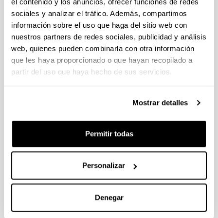
el contenido y los anuncios, ofrecer funciones de redes
Departamento
sociales y analizar el tráfico. Además, compartimos
Presentación
información sobre el uso que haga del sitio web con
Localización
nuestros partners de redes sociales, publicidad y análisis
Secciones
web, quienes pueden combinarla con otra información
Personal
Cargos
que les haya proporcionado o que hayan recopilado a
Teléfonos de contacto
partir del uso que haya hecho de sus servicios.
Docencia
Asignaturas de grado
Mostrar detalles
Asignaturas de postgrado
Estudios de postgrado
TFM
Permitir todas
2022
Investigación
Grupos
Personalizar
Tesis doctorales
Publicaciones
Proyectos
Denegar
Memorias