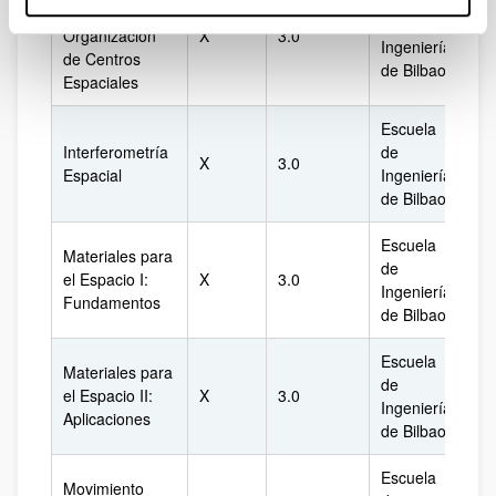
Escuela
Proyectos y
de
Organización
X
3.0
Bi
Ingeniería
de Centros
de Bilbao
Espaciales
Escuela
Interferometría
de
X
3.0
Bi
Espacial
Ingeniería
de Bilbao
Escuela
Materiales para
de
el Espacio I:
X
3.0
Bi
Ingeniería
Fundamentos
de Bilbao
Escuela
Materiales para
de
el Espacio II:
X
3.0
Bi
Ingeniería
Aplicaciones
de Bilbao
Escuela
Movimiento