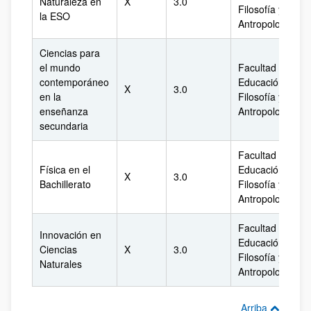
Naturaleza en
X
3.0
Filosofía y
la ESO
Antropología
Ciencias para
el mundo
Facultad de
contemporáneo
Educación,
X
3.0
en la
Filosofía y
enseñanza
Antropología
secundaria
Facultad de
Física en el
Educación,
X
3.0
Bachillerato
Filosofía y
Antropología
Facultad de
Innovación en
Educación,
Ciencias
X
3.0
Filosofía y
Naturales
Antropología
Arriba