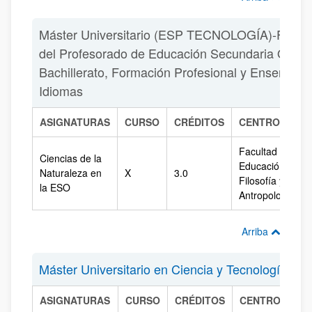
Máster Universitario (ESP TECNOLOGÍA)-Forma
del Profesorado de Educación Secundaria Obliga
Bachillerato, Formación Profesional y Enseñanz
Idiomas
ASIGNATURAS
CURSO
CRÉDITOS
CENTRO
Facultad de
Ciencias de la
Educación,
Naturaleza en
X
3.0
Filosofía y
la ESO
Antropología
Arriba
Máster Universitario en Ciencia y Tecnología Esp
ASIGNATURAS
CURSO
CRÉDITOS
CENTRO
C