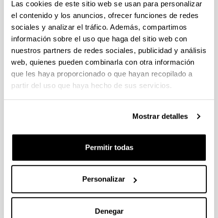
Las cookies de este sitio web se usan para personalizar
Ensayos No
Escuela
el contenido y los anuncios, ofrecer funciones de redes
Destructivos:
de
X
3.0
Bi
sociales y analizar el tráfico. Además, compartimos
Materiales
Ingeniería
Espaciales
de Bilbao
información sobre el uso que haga del sitio web con
nuestros partners de redes sociales, publicidad y análisis
Escuela
web, quienes pueden combinarla con otra información
de
que les haya proporcionado o que hayan recopilado a
Fisica Espacial
X
3.0
Bi
Ingeniería
partir del uso que haya hecho de sus servicios.
de Bilbao
Fundamentos
Escuela
Mostrar detalles
de
de
X
3.0
Bi
Instrumentación
Ingeniería
Óptica
de Bilbao
Permitir todas
Escuela
Física del
de
X
3.0
Bi
Personalizar
Sistema Solar
Ingeniería
de Bilbao
Denegar
Gestión de