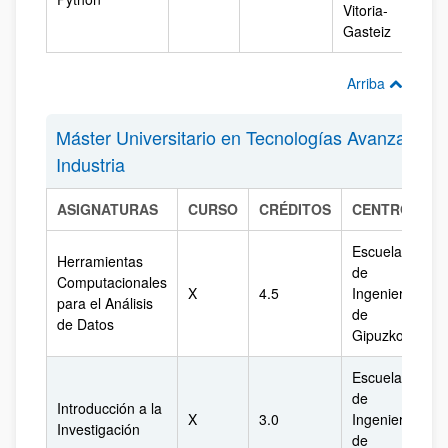
Vitoria-
Gasteiz
Arriba
Máster Universitario en Tecnologías Avanzadas e
Industria
ASIGNATURAS
CURSO
CRÉDITOS
CENTRO
C
Escuela
Herramientas
de
Computacionales
X
4.5
Ingeniería
G
para el Análisis
de
de Datos
Gipuzkoa
Escuela
de
Introducción a la
X
3.0
Ingeniería
G
Investigación
de