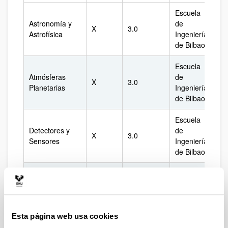
Escuela
Astronomía y
de
X
3.0
Bi
Astrofísica
Ingeniería
de Bilbao
Escuela
Atmósferas
de
X
3.0
Bi
Planetarias
Ingeniería
de Bilbao
Escuela
Detectores y
de
X
3.0
Bi
Sensores
Ingeniería
de Bilbao
Diseño de
Escuela
Sistemas
de
Ópticos y
X
3.0
Bi
Ingeniería
Óptica
de Bilbao
Adaptativa
Esta página web usa cookies