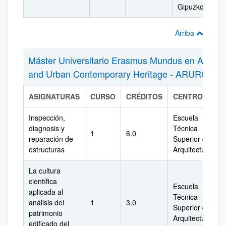
Gipuzkoa
Arriba
Máster Universitario Erasmus Mundus en Archite
and Urban Contemporary Heritage - ARURCOH
ASIGNATURAS
CURSO
CRÉDITOS
CENTRO
Inspección,
Escuela
diagnosis y
Técnica
1
6.0
reparación de
Superior de
estructuras
Arquitectura
La cultura
científica
Escuela
aplicada al
Técnica
análisis del
1
3.0
Superior de
patrimonio
Arquitectura
edificado del