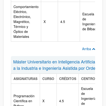
Comportamiento
Eléctrico,
Escuela
Electrónico,
de
Magnético,
X
4.5
Bi
Ingeniería
Térmico y
de Bilbao
Óptico de
Materiales
Arriba
Máster Universitario en Inteligencia Artificial Apl
a la Industria e Ingeniería Asistida por Ordenado
ASIGNATURAS
CURSO
CRÉDITOS
CENTRO
CA
Escuela
de
Programación
Ingeniería
Científica en
X
4.5
Ál
de
Python