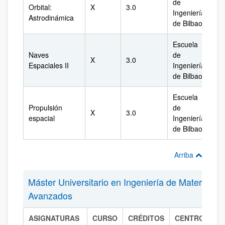
de
Orbital:
X
3.0
Bi
Ingeniería
Astrodinámica
de Bilbao
Escuela
Naves
de
X
3.0
Bi
Espaciales II
Ingeniería
de Bilbao
Escuela
Propulsión
de
X
3.0
Bi
espacial
Ingeniería
de Bilbao
Arriba
Máster Universitario en Ingeniería de Materiales
Avanzados
ASIGNATURAS
CURSO
CRÉDITOS
CENTRO
C